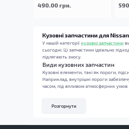
490.00 грн.
590
Кузовні запчастини для Nissan
У нашій категорії
кузовні запчастини
ви
сьогодні. Ці запчастини ідеально підх
підлягають зносу.
Види кузовних запчастин
Кузовні елементи, такі як пороги, підс
Наприклад, внутрішні пороги забезпечу
часом, під впливом атмосферних умов т
Кузовні запчастини Hardbody D22 (2002
адже стан кузова безпосередньо вплива
Розгорнути
Кому підходять ці запчастини
Використання якісних кузовних запчас
з якої виготовляються багато деталей, 