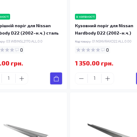
вності
в наявності
рішній поріг для Nissan
Кузовний поріг для Nissan
body D22 (2002–н.ч.) сталь
Hardbody D22 (2002–н.ч.)
ару:
03.WBINSL2170.ALL.0.0
Код товару:
01.NSNVRAXD22.ALL.0.00
0
0
.00 грн.
1 350.00 грн.