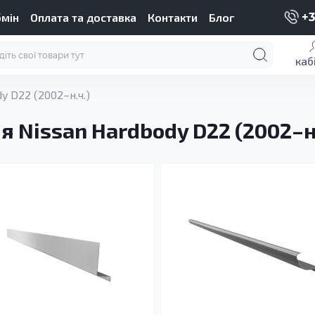
бмін
Оплата та доставка
Контакти
Блог
+3
каб
y D22 (2002–н.ч.)
я Nissan Hardbody D22 (2002–н