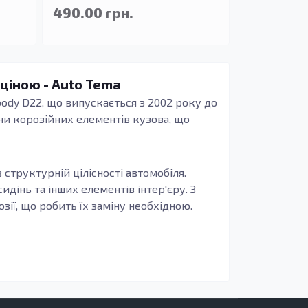
490.00 грн.
 ціною - Auto Tema
dy D22, що випускається з 2002 року до
іни корозійних елементів кузова, що
 структурній цілісності автомобіля.
дінь та інших елементів інтер'єру. З
ії, що робить їх заміну необхідною.
обіля, але й поліпшити його безпеку,
у вашого автомобіля. Оцинкована сталь,
ї, що робить її ідеальним вибором для