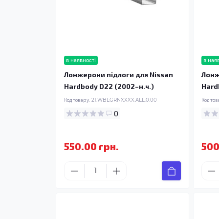
в наявності
в ная
Лонжерони підлоги для Nissan
Лонж
Hardbody D22 (2002–н.ч.)
Hard
Код товару:
21.WBLGRNXXXX.ALL.0.00
Код тов
0
550.00 грн.
500