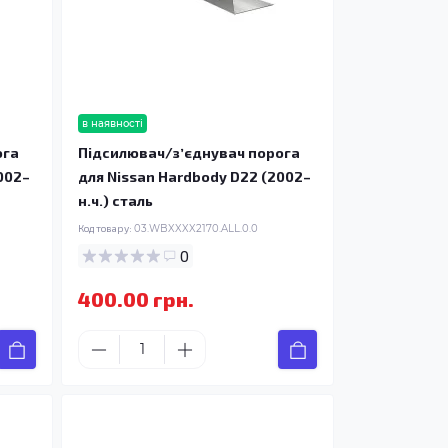
в наявності
ога
Підсилювач/зʼєднувач порога
002–
для Nissan Hardbody D22 (2002–
н.ч.) сталь
Код товару:
03.WBXXXX2170.ALL.0.0
0
400.00 грн.