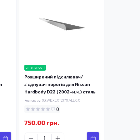
в наявності
Розширений підсилювач/
n
з'єднувач порогів для Nissan
Hardbody D22 (2002–н.ч.) сталь
Код товару:
03.WBXEXT2170.ALL.0.0
0
750.00 грн.