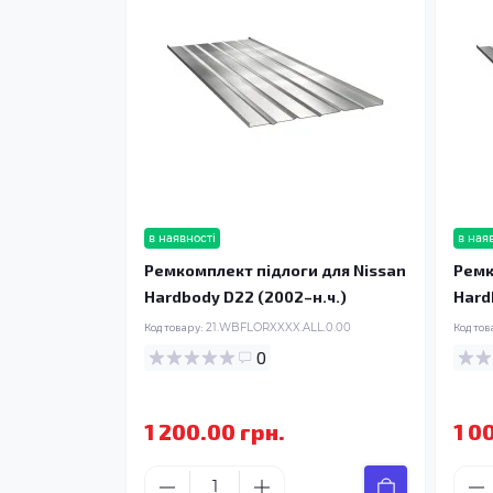
в наявності
в ная
Ремкомплект підлоги для Nissan
Ремк
Hardbody D22 (2002–н.ч.)
Hard
Код товару:
21.WBFLORXXXX.ALL.0.00
Код тов
0
1 200.00 грн.
1 0