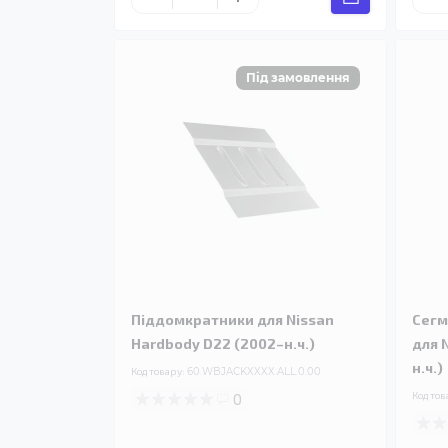
Піддомкратники для Nissan
Сегм
Hardbody D22 (2002–н.ч.)
для 
н.ч.)
Код товару:
60.WBJACKXXXX.ALL.0.00
0
Код тов