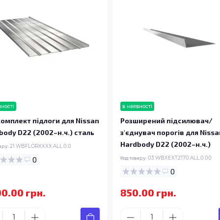
вності
в наявності
омплект підлоги для Nissan
Розширений підсилювач/
body D22 (2002–н.ч.) сталь
з'єднувач порогів для Nissa
Hardbody D22 (2002–н.ч.)
ару:
21.WBFLORXXXX.ALL.0.0
0
Код товару:
03.WBXEXT2170.ALL.0.00
0
00.00 грн.
850.00 грн.