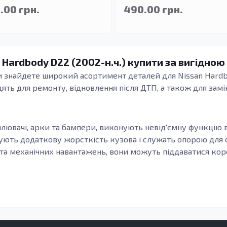
.00 грн.
490.00 грн.
 Hardbody D22 (2002-н.ч.) купити за вигідною
 знайдете широкий асортимент деталей для Nissan Hardbo
одять для ремонту, відновлення після ДТП, а також для зам
илювачі, арки та бампери, виконують невід'ємну функцію в
ють додаткову жорсткість кузова і служать опорою для си
а механічних навантажень, вони можуть піддаватися короз
–н.ч.) дозволяють не лише оновити зовнішній вигляд автом
є на загальну надійність авто.
тин є запорукою довготривалого експлуатаційного термін
відзначається своєю довговічністю та захистом від корозі