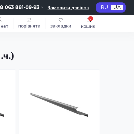
8 063 881-09-93
Замовити дзвінок
RU
UA
0
порівняти
закладки
інет
кошик
.ч.)