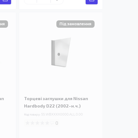
an
Торцеві заглушки для Nissan
Hardbody D22 (2002–н.ч.)
Код товару:
55.WBXXXX0000.ALL.0.00
0