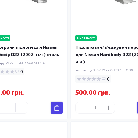
вності
в наявності
ерони підлоги для Nissan
Підсилювач/зʼєднувач пор
body D22 (2002–н.ч.) сталь
для Nissan Hardbody D22 (2
н.ч.)
ару:
21.WBLGRNXXXX.ALL.0.0
0
Код товару:
03.WBXXXX2170.ALL.0.00
0
.00 грн.
500.00 грн.