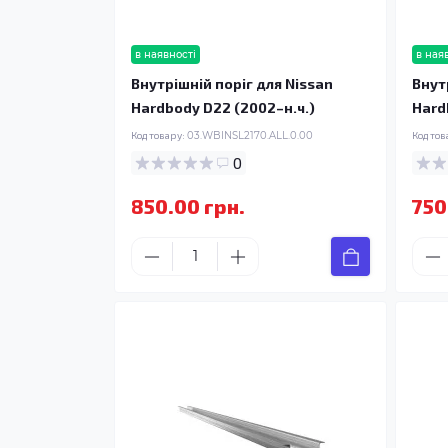
в наявності
в ная
Внутрішній поріг для Nissan
Внут
Hardbody D22 (2002–н.ч.)
Hard
Код товару:
03.WBINSL2170.ALL.0.00
Код тов
0
850.00 грн.
750