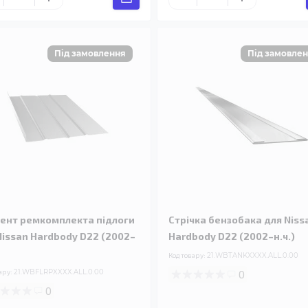
ент ремкомплекта підлоги
Стрічка бензобака для Niss
Nissan Hardbody D22 (2002–
Hardbody D22 (2002–н.ч.)
Код товару:
21.WBTANKXXXX.ALL.0.00
ару:
21.WBFLRPXXXX.ALL.0.00
0
0