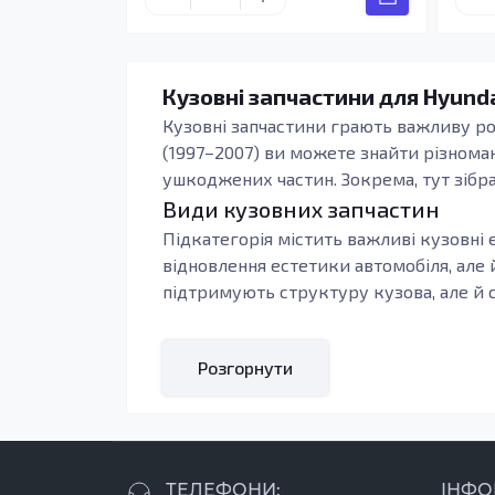
Кузовні запчастини для Hyunda
Кузовні запчастини грають важливу рол
(1997–2007) ви можете знайти різнома
ушкоджених частин. Зокрема, тут зібра
Види кузовних запчастин
Підкатегорія містить важливі кузовні е
відновлення естетики автомобіля, але 
підтримують структуру кузова, але й 
Вибираючи
кузовні запчастини
, варто 
захист від корозії, зносостійкість та 
Розгорнути
тривалої експлуатації автомобіля. Сво
безпеку вашого автомобіля.
Кому підходять ці запчастини
Кузовні деталі Hyundai H200 (1997–2007
ТЕЛЕФОНИ:
ІНФО