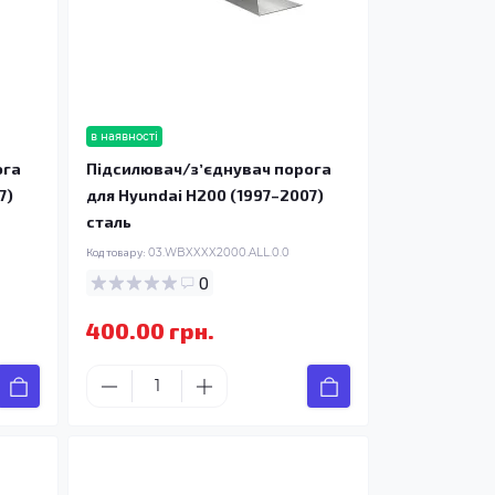
в наявності
ога
Підсилювач/зʼєднувач порога
7)
для Hyundai H200 (1997–2007)
сталь
Код товару:
03.WBXXXX2000.ALL.0.0
0
400.00 грн.