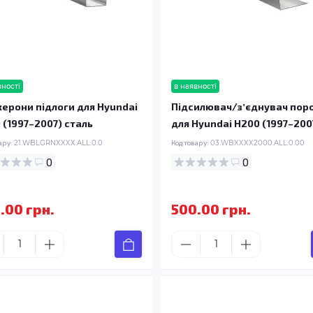
вності
в наявності
ерони підлоги для Hyundai
Підсилювач/зʼєднувач пор
 (1997–2007) сталь
для Hyundai H200 (1997–200
ару:
21.WBLGRNXXXX.ALL.0.0
Код товару:
03.WBXXXX2000.ALL.0.00
0
0
.00 грн.
500.00 грн.