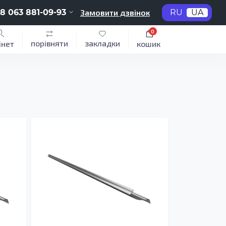
8 063 881-09-93
Замовити дзвінок
RU
UA
0
порівняти
закладки
інет
кошик