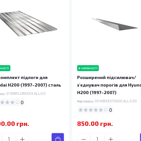
вності
в наявності
омплект підлоги для
Розширений підсилювач/
dai H200 (1997–2007) сталь
з'єднувач порогів для Hyun
H200 (1997–2007)
ару:
21.WBFLORXXXX.ALL.0.0
0
Код товару:
03.WBXEXT2000.ALL.0.00
0
00.00 грн.
850.00 грн.