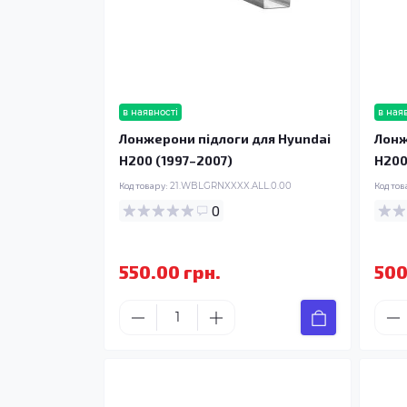
в наявності
в ная
Лонжерони підлоги для Hyundai
Лонж
H200 (1997–2007)
H200
Код товару:
21.WBLGRNXXXX.ALL.0.00
Код тов
0
550.00 грн.
500