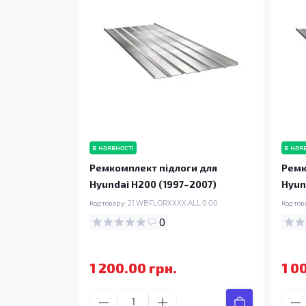
в наявності
в ная
Ремкомплект підлоги для
Ремк
Hyundai H200 (1997–2007)
Hyun
Код товару:
21.WBFLORXXXX.ALL.0.00
Код тов
0
1 200.00 грн.
1 0