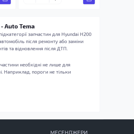
 - Auto Tema
ідкатегорії запчастин для Hyundai H200
автомобіль після ремонту або заміни
тів та відновлення після ДТП.
 частини необхідні не лише для
і. Наприклад, пороги не тільки
оцинкованої сталі, забезпечують надійний
зовнішніх чинників, що важливо для
ти не лише зовнішній вигляд, але й
 елементів кузова, відновлення після ДТП
МЕСЕНДЖЕРИ