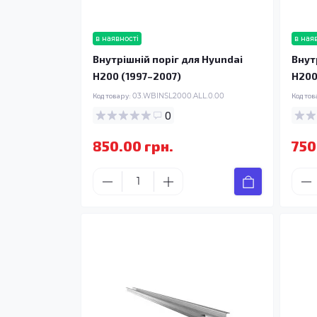
в наявності
в ная
Внутрішній поріг для Hyundai
Внут
H200 (1997–2007)
H200
Код товару:
03.WBINSL2000.ALL.0.00
Код тов
0
850.00 грн.
750