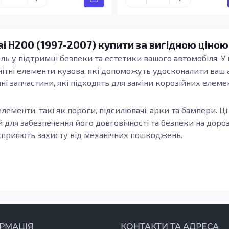
i H200 (1997-2007) купити за вигідною ціною
ь у підтримці безпеки та естетики вашого автомобіля. У п
нітні елементи кузова, які допоможуть удосконалити ваш 
ні запчастини, які підходять для заміни корозійних елемен
лементи, такі як пороги, підсилювачі, арки та бампери. Ці
й для забезпечення його довговічності та безпеки на дороз
сприяють захисту від механічних пошкоджень.
звернути увагу на їх якість. Якісні деталі, виготовлені з 
довговічність. Вони здатні витримувати негативний вплив 
єчасна заміна пошкоджених елементів куза може забезпечи
) підходять для різних сценаріїв: ремонту порогів, заміни
РМАЦІЯ
КОНТАКТИ ТА АДРЕСА