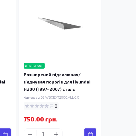
в наявності
Розширений підсилювач/
dai
з'єднувач порогів для Hyundai
H200 (1997–2007) сталь
Код товару:
03.WBXEXT2000.ALL.0.0
0
750.00 грн.