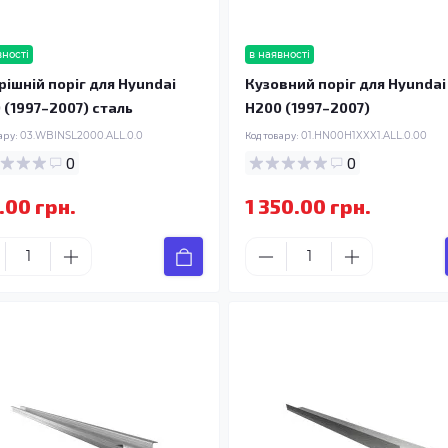
вності
в наявності
рішній поріг для Hyundai
Кузовний поріг для Hyundai
 (1997–2007) сталь
H200 (1997–2007)
ару:
03.WBINSL2000.ALL.0.0
Код товару:
01.HN00H1XXX1.ALL.0.00
0
0
.00 грн.
1 350.00 грн.