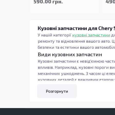
590.00 грн.
490
Кузовні запчастини для Chery 
У нашій категорії
кузовні запчастини
дл
ремонту та відновлення вашого авто. Ц
безпеки та естетики вашого автомобіл
Види кузовних запчастин
Кузовні запчастини є невід'ємною части
впливів. Наприклад, кузовні пороги в
механічних ушкоджень. З часом ці елем
кузовних деталей є важливим етапом у
Використання якісних кузовних запчаст
Розгорнути
Зокрема, деталі, виготовлені з оцинков
значно продовжує термін служби автом
Кому підходять ці запчастини