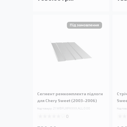
Сегмент ремкомплекта підлоги
Стрі
для Chery Sweet (2003–2006)
Swee
Код товару:
21.WBFLRPXXXX.ALL.0.00
Код тов
0