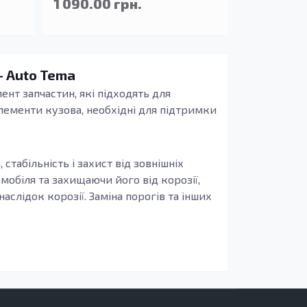
1 090.00 грн.
- Auto Tema
нт запчастин, які підходять для
елементи кузова, необхідні для підтримки
стабільність і захист від зовнішніх
обіля та захищаючи його від корозії,
слідок корозії. Заміна порогів та інших
ле й підвищує його безпеку на дорозі.
корозії та підвищеною зносостійкістю. Це
х умовах.