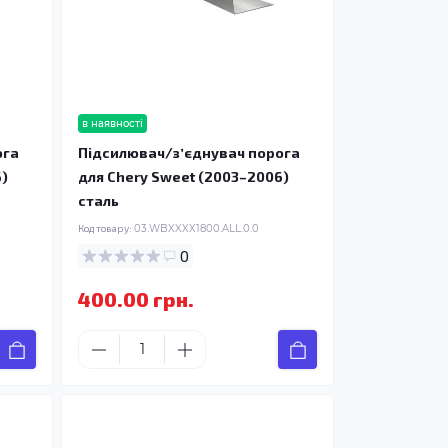
в наявності
ога
Підсилювач/зʼєднувач порога
6)
для Chery Sweet (2003–2006)
сталь
Код товару:
03.WBXXXX1800.ALL.0.0
0
400.00 грн.