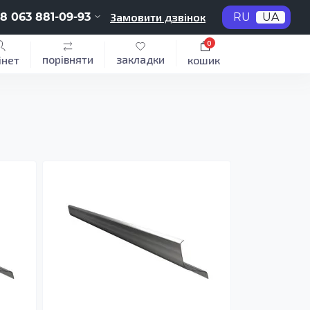
8 063 881-09-93
Замовити дзвінок
RU
UA
0
порівняти
закладки
інет
кошик