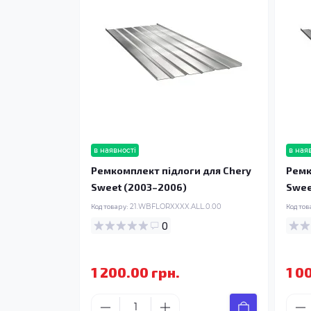
в наявності
в ная
Ремкомплект підлоги для Chery
Ремк
Sweet (2003–2006)
Swee
Код товару:
21.WBFLORXXXX.ALL.0.00
Код тов
0
1 200.00 грн.
1 0