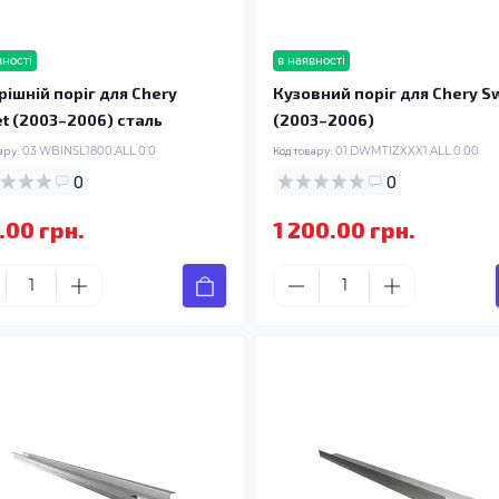
вності
в наявності
рішній поріг для Chery
Кузовний поріг для Chery S
t (2003–2006) сталь
(2003–2006)
ару:
03.WBINSL1800.ALL.0.0
Код товару:
01.DWMTIZXXX1.ALL.0.00
0
0
.00 грн.
1 200.00 грн.