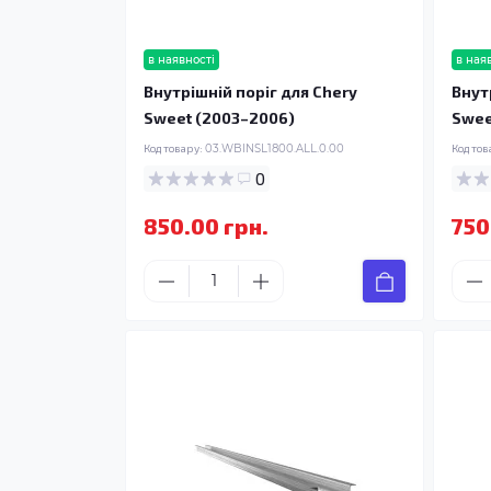
в наявності
в ная
Внутрішній поріг для Chery
Внут
Sweet (2003–2006)
Swee
Код товару:
03.WBINSL1800.ALL.0.00
Код тов
0
850.00 грн.
750