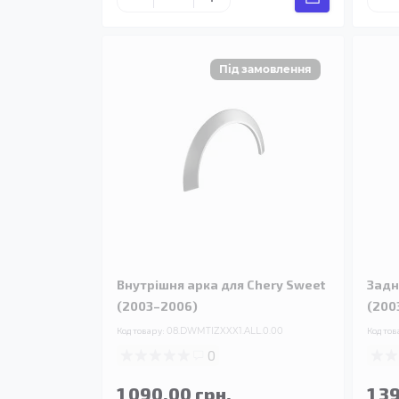
Внутрішня арка для Chery Sweet
Задн
(2003–2006)
(200
Код товару:
08.DWMTIZXXX1.ALL.0.00
Код тов
0
1 090.00 грн.
1 3