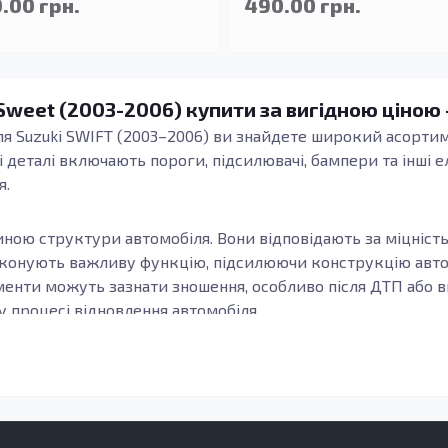
.00 грн.
490.00 грн.
Sweet (2003-2006) купити за вигідною ціною 
я Suzuki SWIFT (2003–2006) ви знайдете широкий асортиме
і деталі включають пороги, підсилювачі, бампери та інші 
я.
ною структури автомобіля. Вони відповідають за міцність, 
иконують важливу функцію, підсилюючи конструкцію автом
енти можуть зазнати зношення, особливо після ДТП або вна
 процесі відновлення автомобіля.
ин забезпечує не тільки естетичний вигляд автомобіля, а
аної сталі, відрізняються довговічністю, захищеністю від 
обіля і забезпечує його надійну експлуатацію у будь-яки