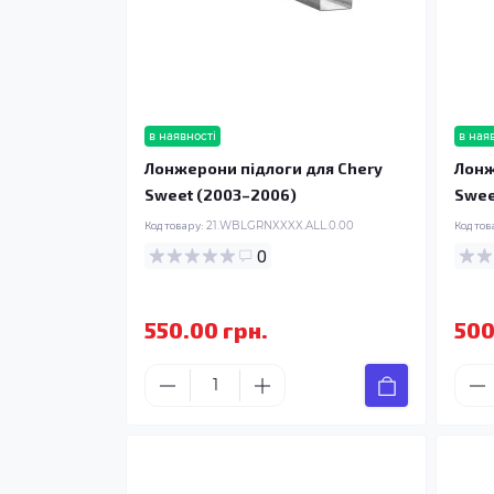
в наявності
в ная
Лонжерони підлоги для Chery
Лонж
Sweet (2003–2006)
Swee
Код товару:
21.WBLGRNXXXX.ALL.0.00
Код тов
0
550.00 грн.
500