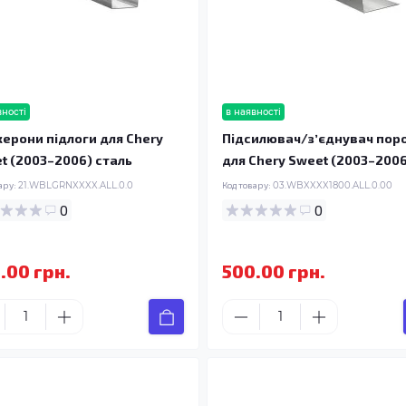
вності
в наявності
ерони підлоги для Chery
Підсилювач/зʼєднувач пор
t (2003–2006) сталь
для Chery Sweet (2003–200
ару:
21.WBLGRNXXXX.ALL.0.0
Код товару:
03.WBXXXX1800.ALL.0.00
0
0
.00 грн.
500.00 грн.