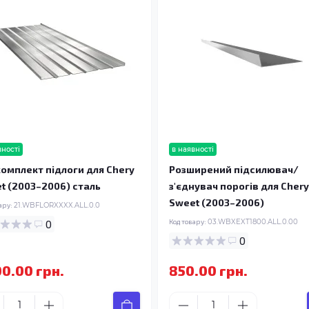
вності
в наявності
омплект підлоги для Chery
Розширений підсилювач/
t (2003–2006) сталь
з'єднувач порогів для Chery
Sweet (2003–2006)
ару:
21.WBFLORXXXX.ALL.0.0
0
Код товару:
03.WBXEXT1800.ALL.0.00
0
00.00 грн.
850.00 грн.