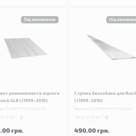
ент ремкомплекта підлоги
Стрічка бензобака для Buic
uick GL8 I (1999–2010)
I (1999–2010)
ару:
21.WBFLRPXXXX.ALL.0.00
Код товару:
21.WBTANKXXXX.ALL.0.00
0
0
.00 грн.
490.00 грн.