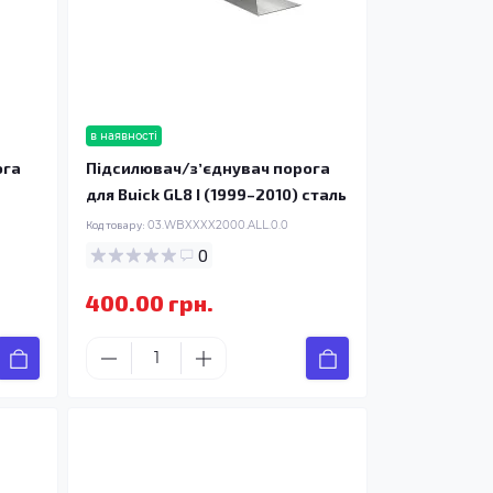
в наявності
ога
Підсилювач/зʼєднувач порога
для Buick GL8 I (1999–2010) сталь
Код товару:
03.WBXXXX2000.ALL.0.0
0
400.00 грн.