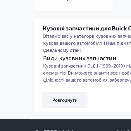
Кузовні запчастини для Buick G
Вітаємо вас у категорії кузовних запча
кузова вашого автомобіля. Наша підка
ідеальному стані.
Види кузовних запчастин
Кузовні запчастини GL8 I (1999–2010) 
елементів. Ви можете знайти все необх
цілісності вашого автомобіля, забезпеч
Кузовні деталі, такі як пороги та під
Наприклад, внутрішні пороги відповіда
Розгорнути
втратив свою стабільність. Заміна еле
автомобіля.
Кому підходять ці запчастини
Якісні кузовні запчастини забезпечую