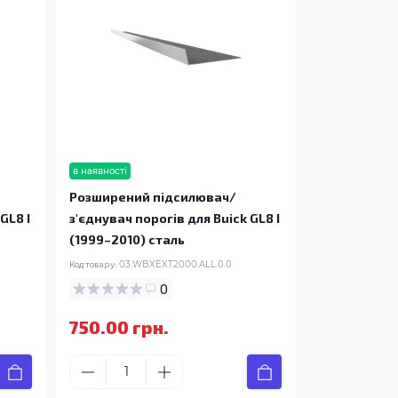
в наявності
Розширений підсилювач/
GL8 I
з'єднувач порогів для Buick GL8 I
(1999–2010) сталь
Код товару:
03.WBXEXT2000.ALL.0.0
0
750.00 грн.