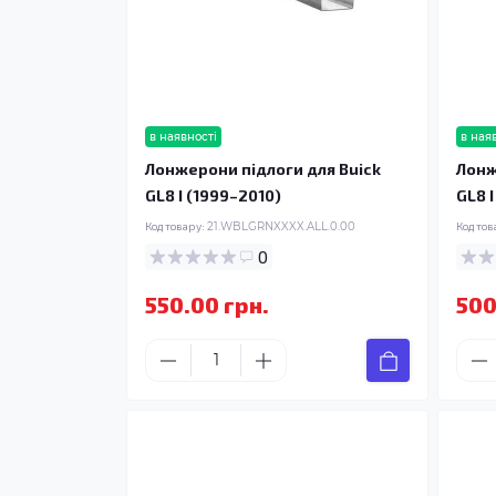
в наявності
в ная
Лонжерони підлоги для Buick
Лонж
GL8 I (1999–2010)
GL8 
Код товару:
21.WBLGRNXXXX.ALL.0.00
Код тов
0
550.00 грн.
500