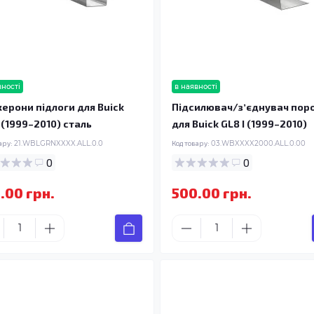
вності
в наявності
ерони підлоги для Buick
Підсилювач/зʼєднувач пор
I (1999–2010) сталь
для Buick GL8 I (1999–2010)
ару:
21.WBLGRNXXXX.ALL.0.0
Код товару:
03.WBXXXX2000.ALL.0.00
0
0
.00 грн.
500.00 грн.