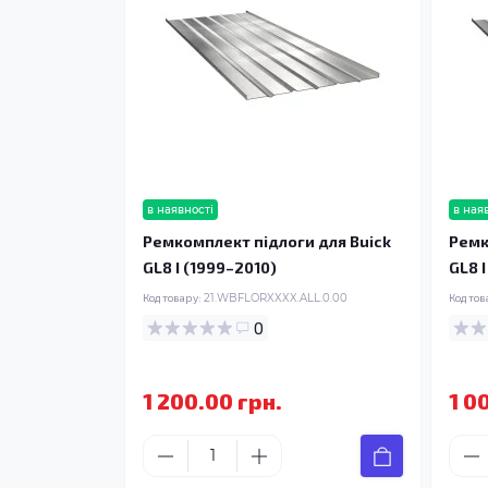
в наявності
в ная
Ремкомплект підлоги для Buick
Ремк
GL8 I (1999–2010)
GL8 
Код товару:
21.WBFLORXXXX.ALL.0.00
Код тов
0
1 200.00 грн.
1 0