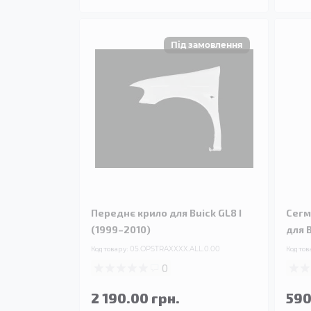
Переднє крило для Buick GL8 I
Сегм
(1999–2010)
для B
Код товару:
05.OPSTRAXXXX.ALL.0.00
Код тов
0
2 190.00 грн.
590