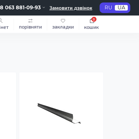
8 063 881-09-93
Замовити дзвінок
RU
UA
0
порівняти
закладки
інет
кошик