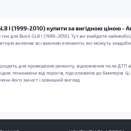
L8 I (1999-2010) купити за вигідною ціною - 
стин для Buick GL8 I (1999–2010). Тут ви знайдете найнеобх
тегорія включає всі важливі елементи, які можуть знадоб
підходять для проведення ремонту, відновлення після ДТП
ідне, починаючи від порогів, підсилювачів до бамперів. 
уючи його захист і зовнішній вигляд.
силювачі, виконують не лише естетичну функцію, але й заб
ють за жорсткість кузова, та їх заміна стає необхідною, я
ментів кузова рекомендована після ДТП або в разі корозії
ть надійну експлуатацію вашого автомобіля протягом бага