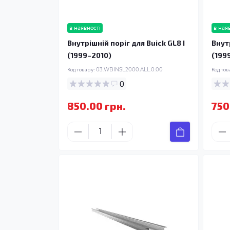
в наявності
в ная
Внутрішній поріг для Buick GL8 I
Внутр
(1999–2010)
(199
Код товару:
03.WBINSL2000.ALL.0.00
Код тов
0
850.00 грн.
750