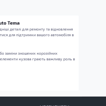
Auto Tema
ідніші деталі для ремонту та відновлення
итися для підтримки вашого автомобіля в
 або заміни зношених корозійних
Ці елементи кузова грають важливу роль в
езпечують безпеку вашого автомобіля.
кщо ви відчуваєте, що ваш автомобіль
, яка може значно послабити структуру
тьох років. Використання оцинкованої