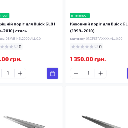
вності
в наявності
ішній поріг для Buick GL8 I
Кузовний поріг для Buick GL
9–2010) сталь
(1999–2010)
ару:
03.WBINSL2000.ALL.0.0
Код товару:
01.OPSTRAXXXX.ALL.0.00
0
0
.00 грн.
1 350.00 грн.