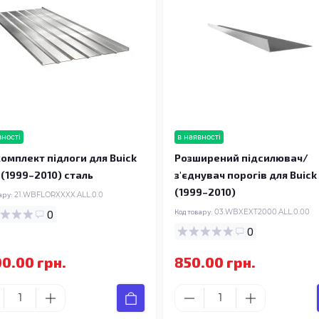
вності
в наявності
омплект підлоги для Buick
Розширений підсилювач/
I (1999–2010) сталь
з'єднувач порогів для Buick 
(1999–2010)
ару:
21.WBFLORXXXX.ALL.0.0
0
Код товару:
03.WBXEXT2000.ALL.0.00
0
00.00 грн.
850.00 грн.