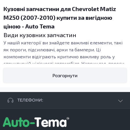
Кузовні запчастини для Chevrolet Matiz
M250 (2007-2010) купити за вигідною
ціною - Auto Tema
Види кузовних запчастин
У нашій категорії ви знайдете важливі елементи, такі
як пороги, підсилювачі, арки та бампери. Ці
компоненти відіграють критично важливу роль у
структурній цілісності автомобіля. Наприклад, пороги
забезпечують підтримку кузова, а підсилювачі порогів
Розгорнути
зміцнюють ці ділянки і захищають від механічних
пошкоджень. Заміна цих елементів своєчасно не лише
покращує зовнішній вигляд автомобіля, а й підвищує
його безпеку, особливо після аварійних ситуацій.
ТЕЛЕФОНИ:
Використання якісних кузовних запчастин дозволяє
+38 063 881 09 93
продовжити термін служби автомобіля та забезпечити
+38 096 250 84 38
його надійність. Виготовлені з оцинкованої сталі, ці
+38 099 657 61 50