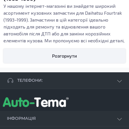
У нашому інтернет-магазині ви знайдете широкий
асортимент кузовних запчастин для Daihatsu Fourtrak
(1993–1999). Запчастини в цій категорії ідеально
підходять для ремонту та відновлення вашого
автомобіля після ДТП або для заміни корозійних
елементів кузова. Ми пропонуємо всі необхідні деталі,
щоб ви могли впевнено продовжувати експлуатувати
своє авто.
Розгорнути
Важливі елементи кузовних запчастин
Кузовні деталі, такі як пороги, підсилювачі, арки та
бампери, виконують ключову роль у забезпеченні
ТЕЛЕФОНИ:
цілісності та безпеки автомобіля. Пороги, наприклад, є
фундаментально важливими для стабільності
+38 063 881 09 93
конструкції кузова, а також забезпечують комфорт
+38 096 250 84 38
при вході та виході з машини. Вони піддаються
+38 099 657 61 50
великому навантаженню, що може призвести до їхнім
- СТО
+38 063 253 75 18
зносу і, відповідно, до необхідності заміни.
ІНФОРМАЦІЯ