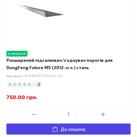
в наявності
Розширений підсилювач/з'єднувач порогів для
DongFeng Future M5 (2012–н.ч.) сталь
Код товару:
03.WBXEXT2000.ALL.0.0
0
750.00 грн.
До кошика