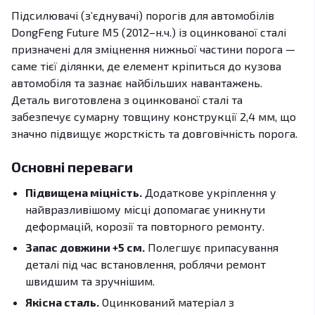
Підсилювачі (з’єднувачі) порогів для автомобілів
DongFeng Future M5 (2012–н.ч.) із оцинкованої сталі
призначені для зміцнення нижньої частини порога —
саме тієї ділянки, де елемент кріпиться до кузова
автомобіля та зазнає найбільших навантажень.
Деталь виготовлена з оцинкованої сталі та
забезпечує сумарну товщину конструкції 2,4 мм, що
значно підвищує жорсткість та довговічність порога.
Основні переваги
Підвищена міцність.
Додаткове укріплення у
найвразливішому місці допомагає уникнути
деформацій, корозії та повторного ремонту.
Запас довжини +5 см.
Полегшує припасування
деталі під час встановлення, роблячи ремонт
швидшим та зручнішим.
Якісна сталь.
Оцинкований матеріал з