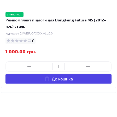
в наявності
Ремкомплект підлоги для DongFeng Future M5 (2012–
н.ч.) сталь
Код товару:
21.WBFLORXXXX.ALL.0.0
0
1 000.00 грн.
До кошика