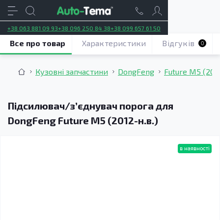
+38 063 881 09 93
+38 096 250 84 38
+38 099 657 61 50
Все про товар
Характеристики
Відгуків
0
Кузовні запчастини
DongFeng
Future M5 (2012
Підсилювач/зʼєднувач порога для
DongFeng Future M5 (2012-н.в.)
в наявності