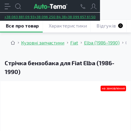
+38 063 881 09 93
+38 096 250 84 38
+38 099 657 61 50
Все про товар
Характеристики
Відгуків
0
Кузовні запчастини
Fiat
Elba (1986–1990)
Ст
Стрічка бензобака для Fiat Elba (1986-
1990)
на замовлення