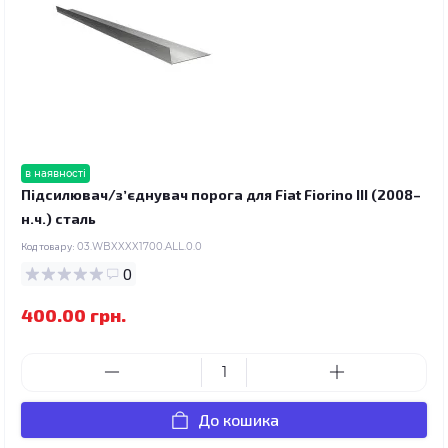
в наявності
Підсилювач/зʼєднувач порога для Fiat Fiorino III (2008–
н.ч.) сталь
Код товару:
03.WBXXXX1700.ALL.0.0
0
400.00 грн.
До кошика