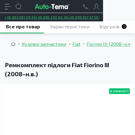
+38 063 881 09 93
+38 096 250 84 38
+38 099 657 61 50
Все про товар
Характеристики
Відгуків
0
Кузовні запчастини
Fiat
Fiorino III (2008–н.ч.)
Ремкомплект підлоги Fiat Fiorino III
(2008–н.в.)
в наявності