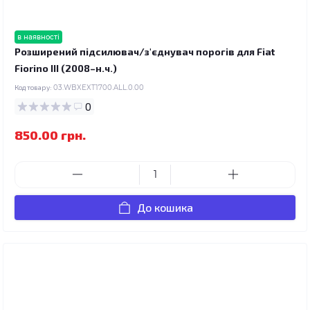
в наявності
Розширений підсилювач/з'єднувач порогів для Fiat
Fiorino III (2008–н.ч.)
Код товару:
03.WBXEXT1700.ALL.0.00
0
850.00 грн.
До кошика