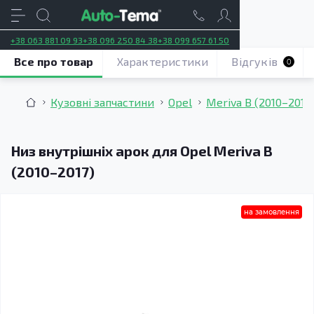
+38 063 881 09 93
+38 096 250 84 38
+38 099 657 61 50
Все про товар
Характеристики
Відгуків
0
Кузовні запчастини
Opel
Meriva B (2010–2017
Низ внутрішніх арок для Opel Meriva B
(2010–2017)
на замовлення