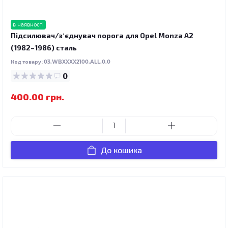
в наявності
Підсилювач/зʼєднувач порога для Opel Monza A2
(1982–1986) сталь
Код товару:
03.WBXXXX2100.ALL.0.0
0
400.00 грн.
До кошика