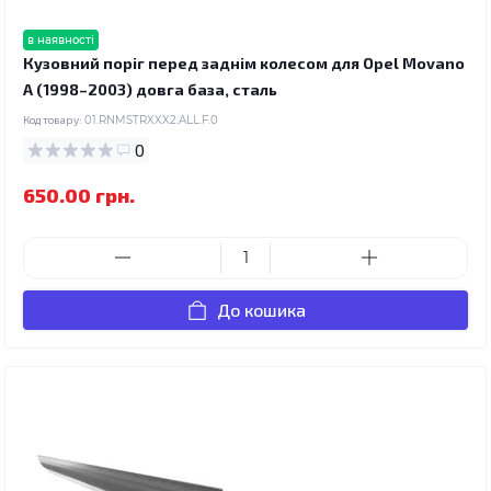
в наявності
Кузовний поріг перед заднім колесом для Opel Movano
A (1998–2003) довга база, сталь
Код товару:
01.RNMSTRXXX2.ALL.F.0
0
650.00 грн.
До кошика