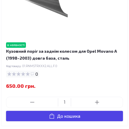
в наявності
Кузовний поріг за заднім колесом для Opel Movano A
(1998–2003) довга база, сталь
Код товару:
01.RNMSTRXXX2.ALL.F.0
0
650.00 грн.
До кошика