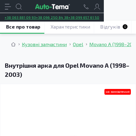
+38 063 881 09 93
+38 096 250 84 38
+38 099 657 61 50
Все про товар
Характеристики
Відгуків
0
Кузовні запчастини
Opel
Movano A (1998–200
Внутрішня арка для Opel Movano A (1998–
2003)
на замовлення