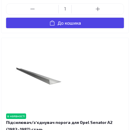
До кошика
в наявності
Підсилювач/зʼєднувач порога для Opel Senator A2
(1982–1987) сталь