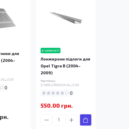
в наявності
ники для
Лонжерони підлоги для
B (2004–
Opel Tigra B (2004–
2009)
ALL.0.00
Код товару:
21.WBLGRNXXXX.ALL.0.00
0
0
550.00 грн.
рн.