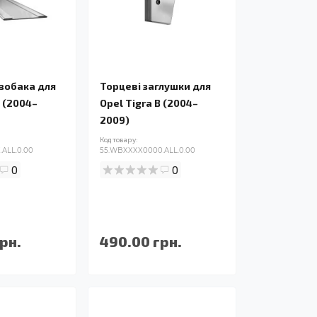
нзобака для
Торцеві заглушки для
B (2004–
Opel Tigra B (2004–
2009)
Код товару:
ALL.0.00
55.WBXXXX0000.ALL.0.00
0
0
рн.
490.00 грн.