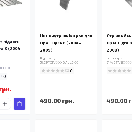
Низ внутрішніх арок для
Стрічка бе
т підлоги
Opel Tigra B (2004–
Opel Tigra 
ra B (2004–
2009)
2009)
Код товару:
Код товару:
51.OPTGRAXXXB.ALL.0.00
21.WBTANKXXXX.
LL.0.0
0
0
грн.
490.00 грн.
490.00 г