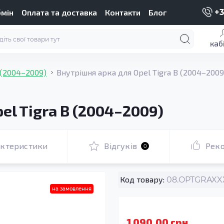
бмін
Оплата та доставка
Контакти
Блог
+3
каб
 (2004–2009)
Внутрішня арка для Opel Tigra B (2004–2009
el Tigra B (2004–2009)
актеристики
Відгуків
Рек
0
Код товару:
08.OPTGRAXXX
на замовлення
1 090.00 грн.