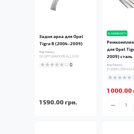
в наявності
Задня арка для Opel
Ремкомплек
Tigra B (2004–2009)
для Opel Tig
Код товару:
2009) сталь
02.OPTGRAXXXB.ALL.0.00
0
Код товару:
21.WBFLORXXXX.A
1 000.00 
1 590.00 грн.