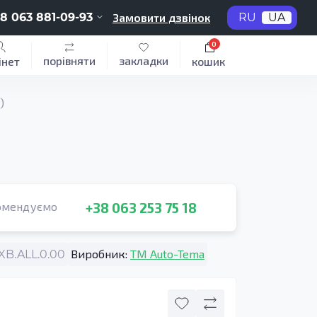
8 063 881-09-93
Замовити дзвінок
RU
UA
0
порівняти
закладки
інет
кошик
)
+38 063 253 75 18
омендуємо
Виробник:
TM Auto-Tema
B.ALL.0.00