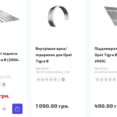
Внутрішня арка/
Піддомкрат
т підлоги
підкрилок для Opel
Opel Tigra 
ra B (2004–
Tigra B
2009)
Код товару:
Код товару:
08.OPTGRAXXXB.ALL.0.00
60.WBJACKXXXX.
LL.0.00
0
0
грн.
1 090.00 грн.
490.00 г