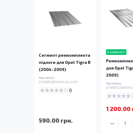
в наявності
Сегмент ремкомплекта
Ремкомплек
підлоги для Opel Tigra B
для Opel Tig
(2004–2009)
2009)
Код товару:
21.WBFLRPXXXX.ALL.0.00
Код товару:
21.WBFLORXXXX.A
0
1 200.00 
590.00 грн.