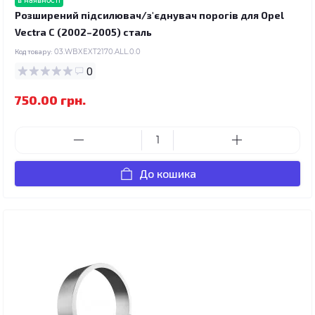
в наявності
Розширений підсилювач/з'єднувач порогів для Opel
Vectra C (2002–2005) сталь
Код товару:
03.WBXEXT2170.ALL.0.0
0
750.00 грн.
До кошика