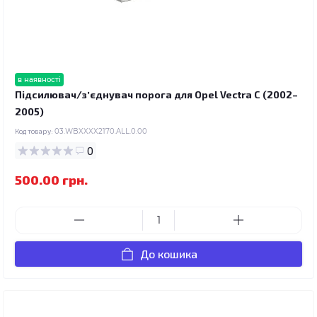
в наявності
Підсилювач/зʼєднувач порога для Opel Vectra C (2002–
2005)
Код товару:
03.WBXXXX2170.ALL.0.00
0
500.00 грн.
До кошика