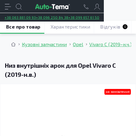
+38 063 881 09 93
+38 096 250 84 38
+38 099 657 61 50
Все про товар
Характеристики
Відгуків
0
Кузовні запчастини
Opel
Vivaro C (2019–н.ч.)
Низ внутрішніх арок для Opel Vivaro C
(2019-н.в.)
на замовлення