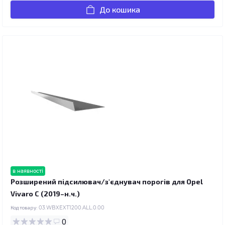
До кошика
в наявності
Розширений підсилювач/з'єднувач порогів для Opel
Vivaro C (2019–н.ч.)
Код товару:
03.WBXEXT1200.ALL.0.00
0