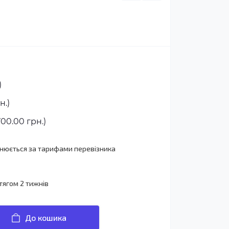
)
н.)
00.00 грн.)
йснюється за тарифами перевізника
тягом 2 тижнів
До кошика