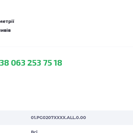
метрії
ливів
38 063 253 75 18
01.PG0207XXXX.ALL.0.00
Всі