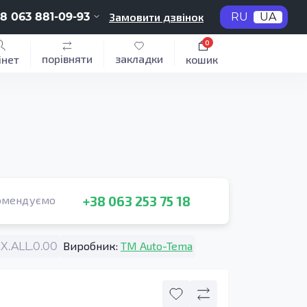
8 063 881-09-93
Замовити дзвінок
RU
UA
0
порівняти
закладки
інет
кошик
+38 063 253 75 18
омендуємо
Виробник:
TM Auto-Tema
X.ALL.0.00