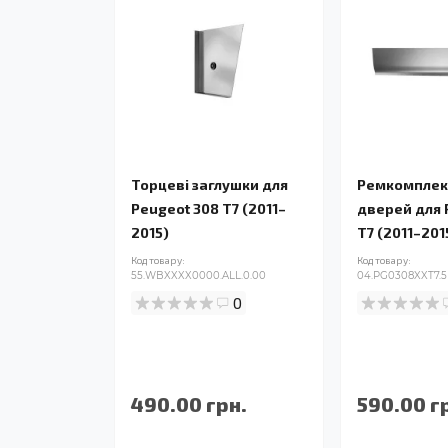
Торцеві заглушки для
Ремкомплек
Peugeot 308 T7 (2011–
дверей для 
2015)
T7 (2011–201
Код товару:
Код товару:
55.WBXXXX0000.ALL.0.00
04.PG0308XXT7.5
0
490.00 грн.
590.00 г