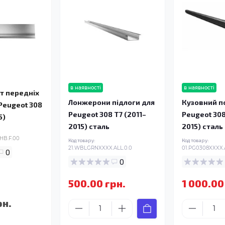
в наявності
в наявності
т передніх
Лонжерони підлоги для
Кузовний по
Peugeot 308
Peugeot 308 T7 (2011–
Peugeot 308
5)
2015) сталь
2015) сталь
HB.F.00
Код товару:
Код товару:
21.WBLGRNXXXX.ALL.0.0
01.PG0308XXXX.
0
0
500.00 грн.
1 000.00
рн.