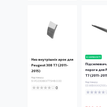
в наявності
Низ внутрішніх арок для
Підсилювач
Peugeot 308 T7 (2011–
порога для 
2015)
T7 (2011–201
Код товару:
51.PG0308XXT7.5HB.0.00
Код товару:
03.WBXXXX2100.A
0