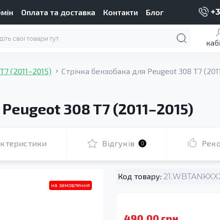
бмін
Оплата та доставка
Контакти
Блог
+3
каб
T7 (2011–2015)
Стрічка бензобака для Peugeot 308 T7 (201
Peugeot 308 T7 (2011–2015)
актеристики
Відгуків
Рек
0
Код товару:
21.WBTANKXXX
на замовлення
490.00 грн.