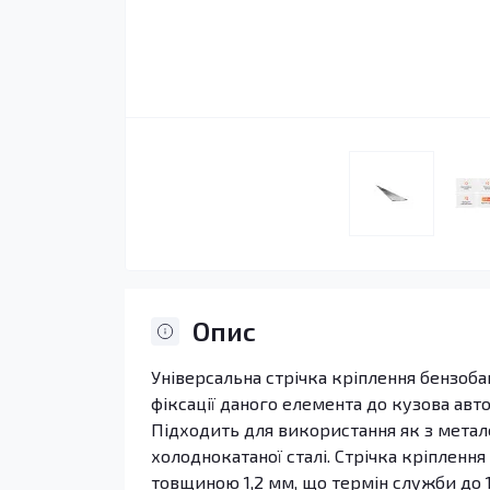
Опис
Універсальна стрічка кріплення бензоба
фіксації даного елемента до кузова авт
Підходить для використання як з метале
холоднокатаної сталі. Стрічка кріплення
товщиною 1,2 мм, що термін служби до 10