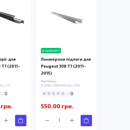
в наявності
ріг для
Лонжерони підлоги для
 T7 (2011–
Peugeot 308 T7 (2011–
2015)
Код товару:
ALL.0.0
21.WBLGRNXXXX.ALL.0.00
0
0
 грн.
550.00 грн.