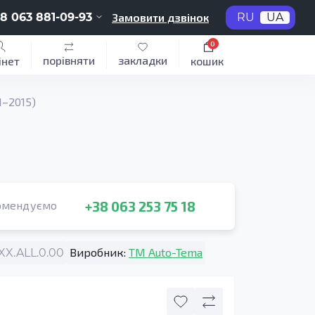
8 063 881-09-93
Замовити дзвінок
RU
UA
0
порівняти
закладки
інет
кошик
1–2015)
+38 063 253 75 18
омендуємо
Виробник:
TM Auto-Tema
X.ALL.0.00