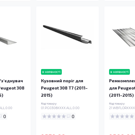
в наявності
в наявності
/зʼєднувач
Кузовний поріг для
Ремкомплек
Peugeot 308
Peugeot 308 T7 (2011–
для Peugeot
5)
2015)
(2011–2015)
Код товару:
Код товару:
LL.0.00
01.PG0308XXXX.ALL.0.00
21.WBFLORXXXX.
0
0