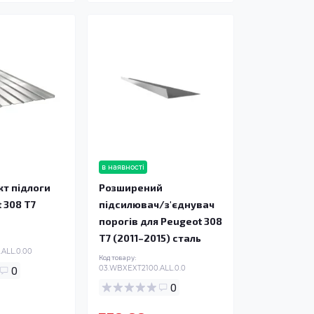
в наявності
т підлоги
Розширений
 308 T7
підсилювач/з'єднувач
порогів для Peugeot 308
T7 (2011–2015) сталь
ALL.0.00
Код товару:
0
03.WBXEXT2100.ALL.0.0
0