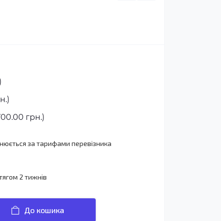
)
н.)
00.00 грн.)
йснюється за тарифами перевізника
тягом 2 тижнів
До кошика