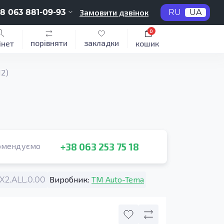
8 063 881-09-93
Замовити дзвінок
RU
UA
0
порівняти
закладки
інет
кошик
12)
+38 063 253 75 18
омендуємо
Виробник:
TM Auto-Tema
2.ALL.0.00