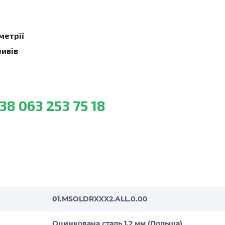
метрії
ливів
38 063 253 75 18
01.MSOLDRXXX2.ALL.0.00
Оцинкована сталь 1,2 мм (Польща)