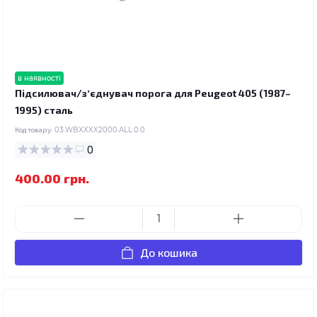
в наявності
Підсилювач/зʼєднувач порога для Peugeot 405 (1987–
1995) сталь
Код товару:
03.WBXXXX2000.ALL.0.0
0
400.00 грн.
До кошика