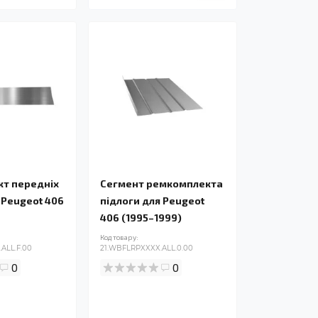
т передніх
Сегмент ремкомплекта
 Peugeot 406
підлоги для Peugeot
406 (1995–1999)
Код товару:
ALL.F.00
21.WBFLRPXXXX.ALL.0.00
0
0