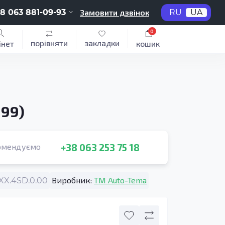
8 063 881-09-93
Замовити дзвінок
RU
UA
0
порівняти
закладки
інет
кошик
999)
+38 063 253 75 18
омендуємо
Виробник:
TM Auto-Tema
X.4SD.0.00