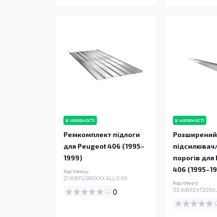
в наявності
в наявності
Ремкомплект підлоги
Розширени
для Peugeot 406 (1995–
підсилювач
1999)
порогів для
406 (1995–1
Код товару:
21.WBFLORXXXX.ALL.0.00
Код товару:
0
03.WBXEXT2000.