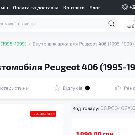
бмін
Оплата та доставка
Контакти
Блог
+3
каб
 (1995–1999)
Внутрішня арка для Peugeot 406 (1995–1999)
томобіля Peugeot 406 (1995-1
актеристики
Відгуків
Рек
0
Код товару:
08.PG0406XXX
на замовлення
1 090.00 грн.