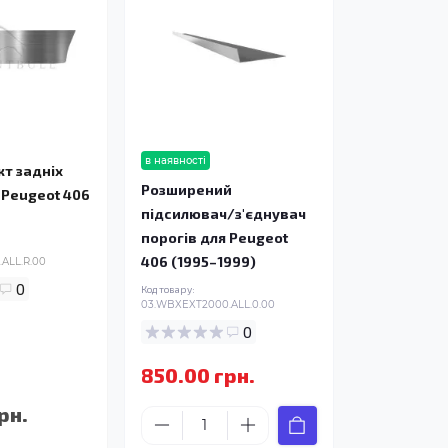
в наявності
т задніх
Розширений
 Peugeot 406
підсилювач/з'єднувач
порогів для Peugeot
406 (1995–1999)
ALL.R.00
0
Код товару:
03.WBXEXT2000.ALL.0.00
0
850.00 грн.
рн.