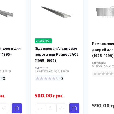
в наявності
Ремкомплек
ідлоги для
Підсилювач/зʼєднувач
дверей для
 (1995–
порога для Peugeot 406
(1995–1999)
(1995–1999)
Код товару:
04.PG0406XXXX.
Код товару:
ALL.0.00
03.WBXXXX2000.ALL.0.00
0
0
рн.
500.00 грн.
590.00 г