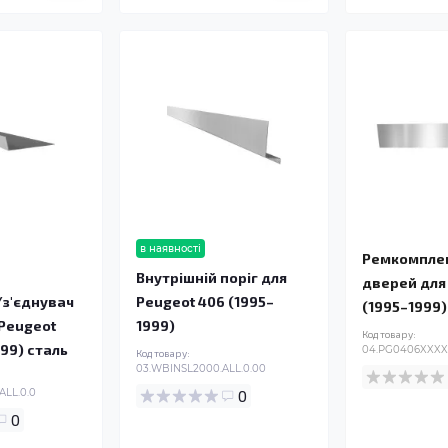
в наявності
Ремкомплек
й
Внутрішній поріг для
дверей для
/з'єднувач
Peugeot 406 (1995–
(1995–1999)
 Peugeot
1999)
Код товару:
999) сталь
04.PG0406XXXX.
Код товару:
03.WBINSL2000.ALL.0.00
ALL.0.0
0
0