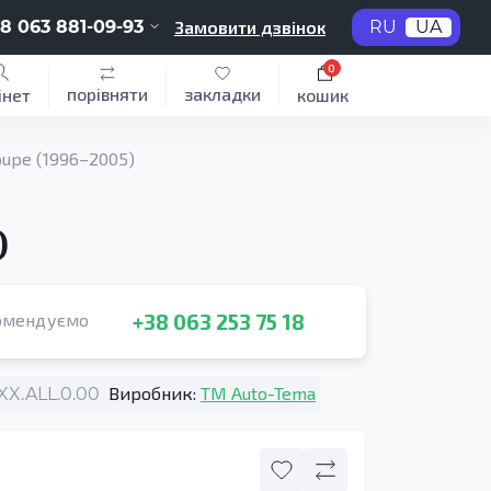
8 063 881-09-93
Замовити дзвінок
RU
UA
0
порівняти
закладки
інет
кошик
oupe (1996–2005)
)
+38 063 253 75 18
омендуємо
Виробник:
TM Auto-Tema
X.ALL.0.00