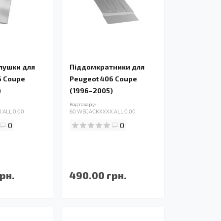
глушки для
Піддомкратники для
6 Coupe
Peugeot 406 Coupe
)
(1996–2005)
Код товару:
.ALL.0.00
60.WBJACKXXXX.ALL.0.00
0
0
рн.
490.00 грн.