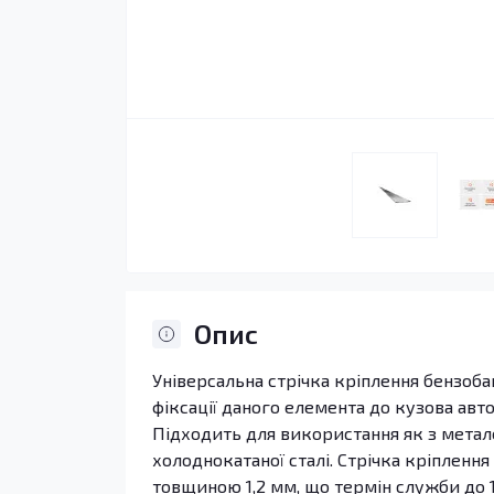
Опис
Універсальна стрічка кріплення бензоба
фіксації даного елемента до кузова авт
Підходить для використання як з метале
холоднокатаної сталі. Стрічка кріплення
товщиною 1,2 мм, що термін служби до 10