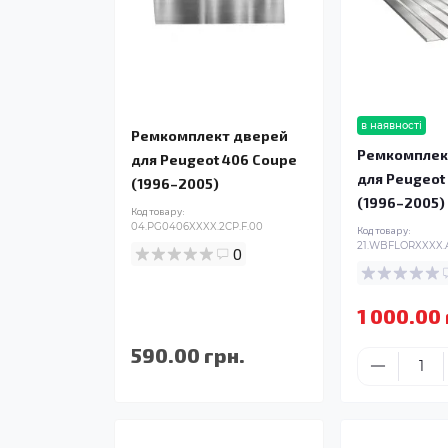
в наявності
Ремкомплект дверей
Ремкомплек
для Peugeot 406 Coupe
для Peugeot
(1996–2005)
(1996–2005)
Код товару:
04.PG0406XXXX.2CP.F.00
Код товару:
21.WBFLORXXXX.A
0
1 000.00 
590.00 грн.