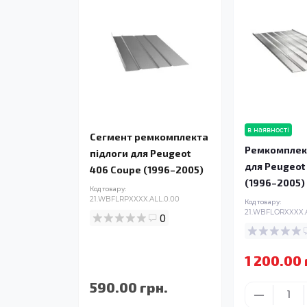
в наявності
Сегмент ремкомплекта
Ремкомплек
підлоги для Peugeot
для Peugeot
406 Coupe (1996–2005)
(1996–2005)
Код товару:
21.WBFLRPXXXX.ALL.0.00
Код товару:
21.WBFLORXXXX.A
0
1 200.00 
590.00 грн.