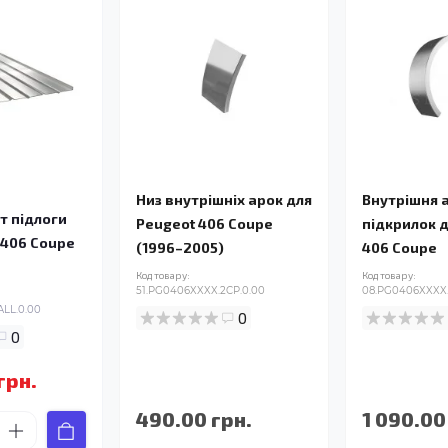
Низ внутрішніх арок для
Внутрішня 
т підлоги
Peugeot 406 Coupe
підкрилок 
 406 Coupe
(1996–2005)
406 Coupe
Код товару:
Код товару:
51.PG0406XXXX.2CP.0.00
08.PG0406XXXX.
LL.0.00
0
0
грн.
490.00 грн.
1 090.00