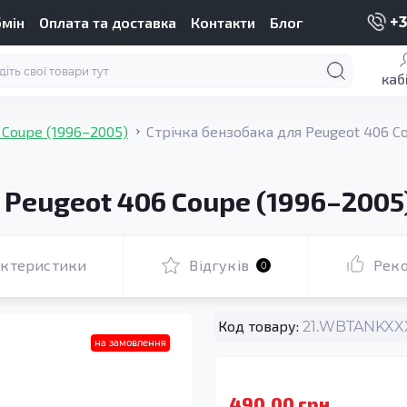
бмін
Оплата та доставка
Контакти
Блог
+3
каб
 Coupe (1996–2005)
Стрічка бензобака для Peugeot 406 C
 Peugeot 406 Coupe (1996–2005
актеристики
Відгуків
Рек
0
Код товару:
21.WBTANKXXX
на замовлення
490.00 грн.