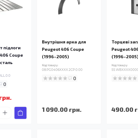
Внутрішня арка для
Торцеві за
т підлоги
Peugeot 406 Coupe
Peugeot 40
 406 Coupe
(1996–2005)
(1996–2005
 сталь
Код товару:
Код товару:
08.PG0406XXXX.2CP.0.00
55.WBXXXX0000
LL.0.0
0
0
грн.
1 090.00 грн.
490.00 г