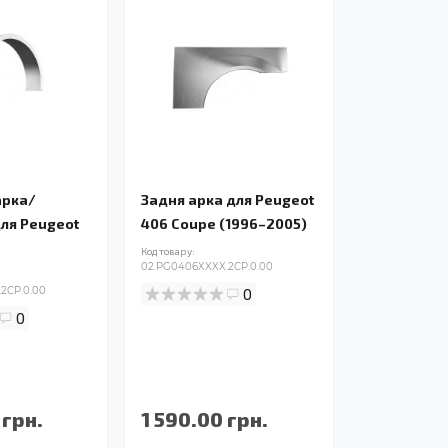
арка/
Задня арка для Peugeot
для Peugeot
406 Coupe (1996–2005)
Код товару:
02.PG0406XXXX.2CP.0.00
2CP.0.00
0
0
 грн.
1 590.00 грн.