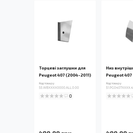
Торцеві заглушки для
Низ внутріш
Peugeot 407 (2004–2011)
Peugeot 407
Код товару:
Код товару:
55.WBXXXX0000.ALL.0.00
51.PG0407XXXX.4
0
490.00 грн.
490.00 г