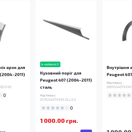
в наявності
ніх арок для
Внутрішня 
Кузовний поріг для
 (2004–2011)
Peugeot 407
Peugeot 407 (2004–2011)
Код товару:
сталь
SD.0.00
08.PG0407XXXX.
0
Код товару:
01.PG0407XXXX.ALL.0.0
0
1 000.00 грн.
рн.
1 090.00