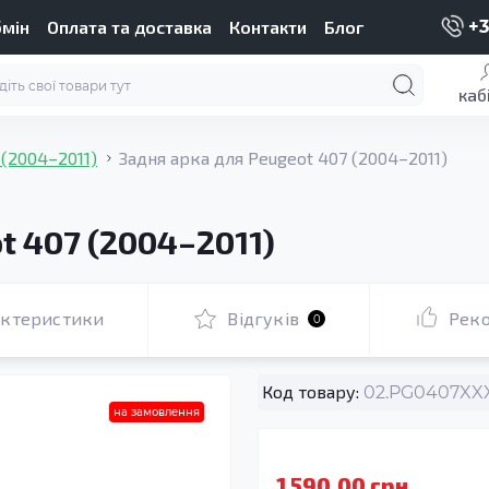
бмін
Оплата та доставка
Контакти
Блог
+3
каб
 (2004–2011)
Задня арка для Peugeot 407 (2004–2011)
t 407 (2004–2011)
актеристики
Відгуків
Рек
0
Код товару:
02.PG0407XXX
на замовлення
1 590.00 грн.