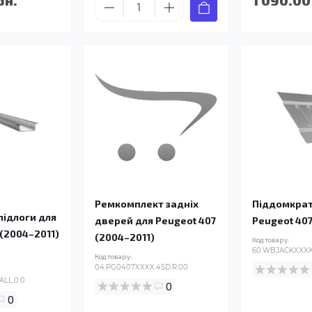
Ремкомплект задніх
Піддомкрат
ідлоги для
дверей для Peugeot 407
Peugeot 407
 (2004–2011)
(2004–2011)
Код товару:
60.WBJACKXXXX.
Код товару:
04.PG0407XXXX.4SD.R.00
ALL.0.0
0
0