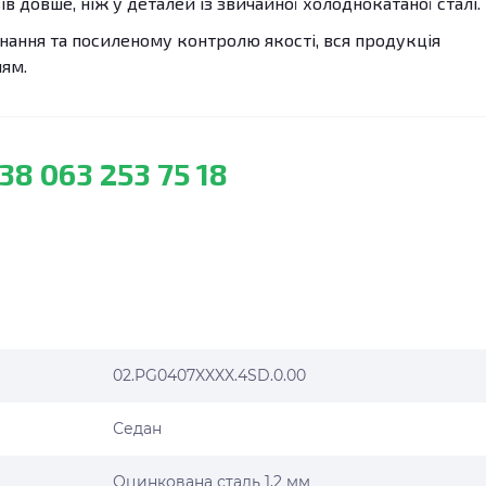
ів довше, ніж у деталей із звичайної холоднокатаної сталі.
ання та посиленому контролю якості, вся продукція
лям.
38 063 253 75 18
02.PG0407XXXX.4SD.0.00
Седан
Оцинкована сталь 1,2 мм