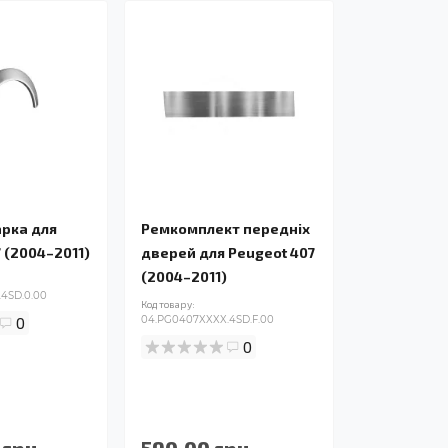
арка для
Ремкомплект передніх
 (2004–2011)
дверей для Peugeot 407
(2004–2011)
4SD.0.00
Код товару:
0
04.PG0407XXXX.4SD.F.00
0
 грн.
590.00 грн.