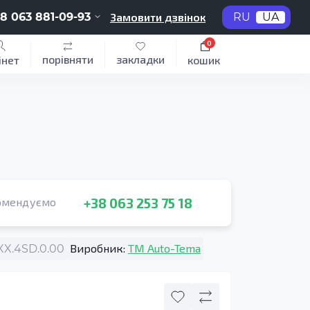
8 063 881-09-93
Замовити дзвінок
RU
UA
0
порівняти
закладки
інет
кошик
+38 063 253 75 18
омендуємо
Виробник:
TM Auto-Tema
X.4SD.0.00