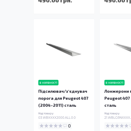
в наявності
в наявності
Підсилювач/зʼєднувач
Лонжерони п
порога для Peugeot 407
Peugeot 407
(2004–2011) сталь
сталь
Код товару:
Код товару:
03.WBXXXX2000.ALL.0.0
21.WBLGRNXXXX.
0