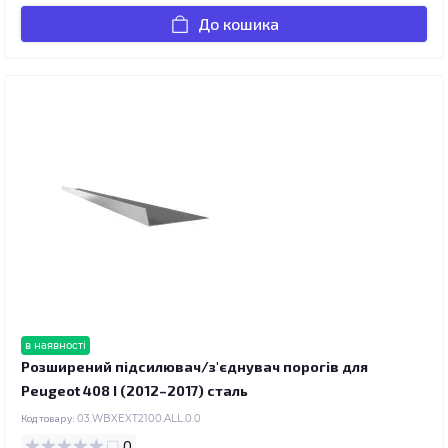
До кошика
в наявності
Розширений підсилювач/з'єднувач порогів для
Peugeot 408 I (2012–2017) сталь
Код товару:
03.WBXEXT2100.ALL.0.0
0