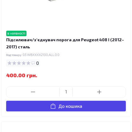
в наявності
Підсилювач/зʼєднувач порога для Peugeot 408 I (2012–
2017) сталь
Код товару:
03.WBXXXX2100.ALL.0.0
0
400.00 грн.
До кошика