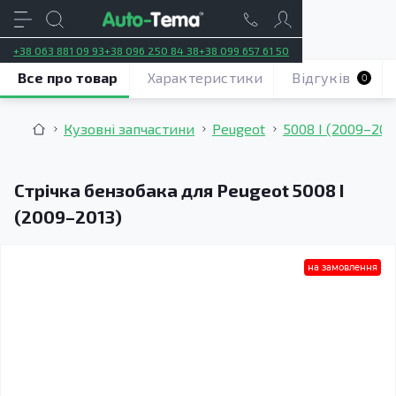
+38 063 881 09 93
+38 096 250 84 38
+38 099 657 61 50
Все про товар
Характеристики
Відгуків
0
Кузовні запчастини
Peugeot
5008 І (2009–201
Стрічка бензобака для Peugeot 5008 I
(2009–2013)
на замовлення