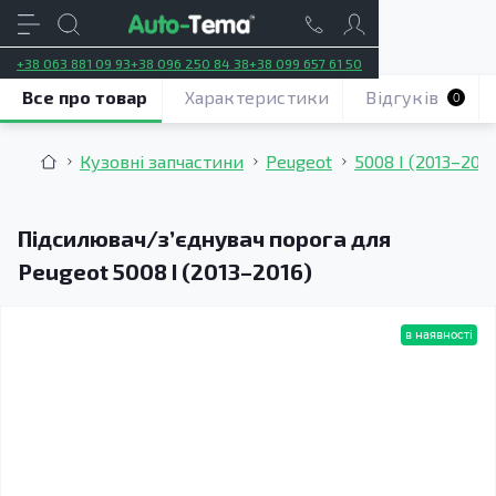
+38 063 881 09 93
+38 096 250 84 38
+38 099 657 61 50
Все про товар
Характеристики
Відгуків
0
Кузовні запчастини
Peugeot
5008 І (2013–2016
Підсилювач/зʼєднувач порога для
Peugeot 5008 I (2013–2016)
в наявності