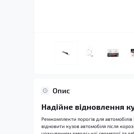
Опис
Надійне відновлення к
Ремкомплекти порогів для автомобілів 
відновити кузов автомобіля після короз
урахуванням заводської геометрії та за