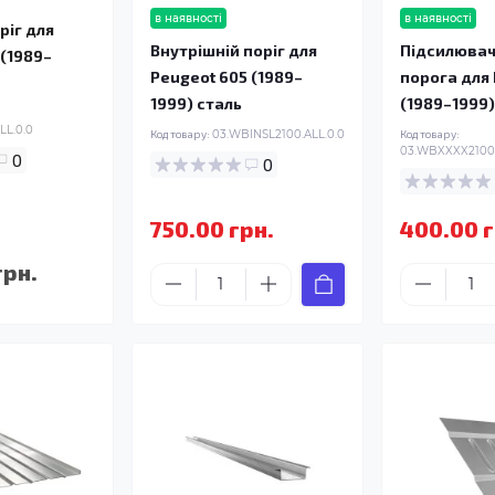
в наявності
в наявності
ріг для
Внутрішній поріг для
Підсилювач
 (1989–
Peugeot 605 (1989–
порога для
1999) сталь
(1989–1999)
LL.0.0
Код товару:
03.WBINSL2100.ALL.0.0
Код товару:
03.WBXXXX2100.
0
0
750.00 грн.
400.00 г
грн.