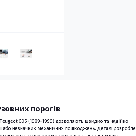
узовних порогів
Peugeot 605 (1989–1999) дозволяють швидко та надійно
ії або незначних механічних пошкоджень. Деталі розроблен
безпечують точне прилягання під час встановлення.