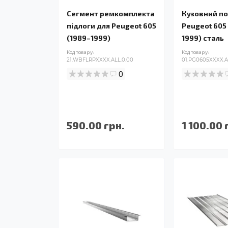
Сегмент ремкомплекта
Кузовний по
підлоги для Peugeot 605
Peugeot 605
(1989–1999)
1999) сталь
Код товару:
Код товару:
21.WBFLRPXXXX.ALL.0.00
01.PG0605XXXX.A
0
590.00 грн.
1 100.00 