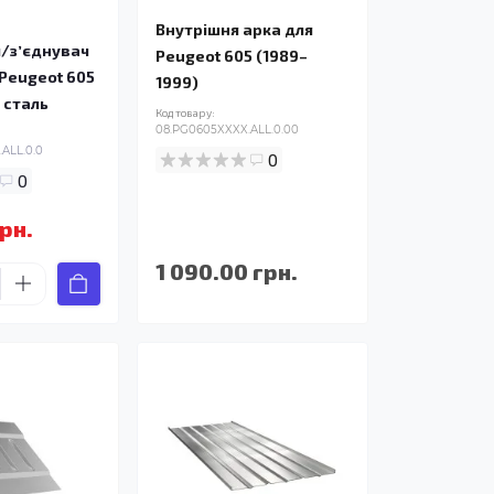
Внутрішня арка для
/зʼєднувач
Peugeot 605 (1989–
 Peugeot 605
1999)
 сталь
Код товару:
08.PG0605XXXX.ALL.0.00
ALL.0.0
0
0
рн.
1 090.00 грн.