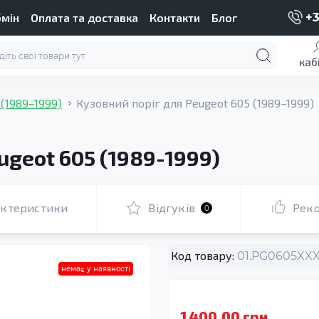
бмін
Оплата та доставка
Контакти
Блог
+3
каб
 (1989–1999)
Кузовний поріг для Peugeot 605 (1989–1999)
ugeot 605 (1989-1999)
актеристики
Відгуків
Рек
0
Код товару:
01.PG0605XXX
немає у наявності
1 400.00 грн.