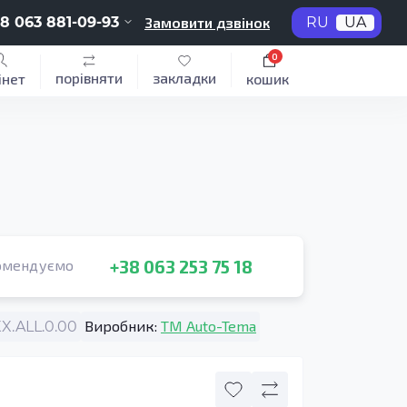
8 063 881-09-93
Замовити дзвінок
RU
UA
0
порівняти
закладки
інет
кошик
+38 063 253 75 18
омендуємо
Виробник:
TM Auto-Tema
X.ALL.0.00