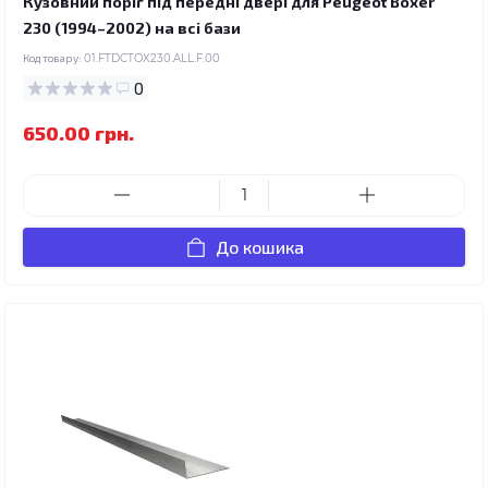
Кузовний поріг під передні двері для Peugeot Boxer
230 (1994–2002) на всі бази
Код товару:
01.FTDCTOX230.ALL.F.00
0
650.00 грн.
До кошика