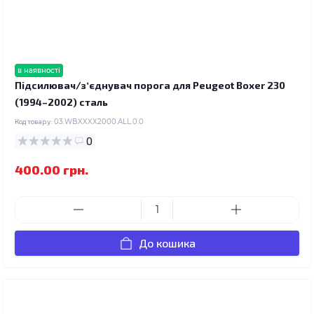
в наявності
Підсилювач/зʼєднувач порога для Peugeot Boxer 230
(1994–2002) сталь
Код товару:
03.WBXXXX2000.ALL.0.0
0
400.00 грн.
До кошика