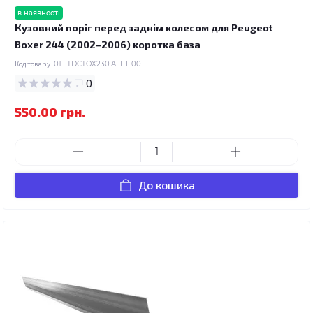
в наявності
Кузовний поріг перед заднім колесом для Peugeot
Boxer 244 (2002–2006) коротка база
Код товару:
01.FTDCTOX230.ALL.F.00
0
550.00 грн.
До кошика