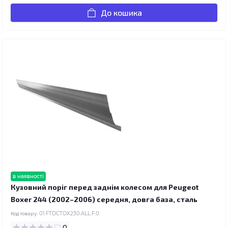
До кошика
в наявності
Кузовний поріг перед заднім колесом для Peugeot
Boxer 244 (2002–2006) середня, довга база, сталь
Код товару:
01.FTDCTOX230.ALL.F.0
0