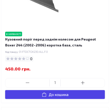
в наявності
Кузовний поріг перед заднім колесом для Peugeot
Boxer 244 (2002–2006) коротка база, сталь
Код товару:
01.FTDCTOX230.ALL.F.0
0
450.00 грн.
До кошика