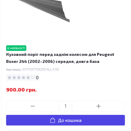
в наявності
Кузовний поріг перед заднім колесом для Peugeot
Boxer 244 (2002–2006) середня, довга база
Код товару:
01.FTDCTOX230.ALL.F.00
0
900.00 грн.
До кошика