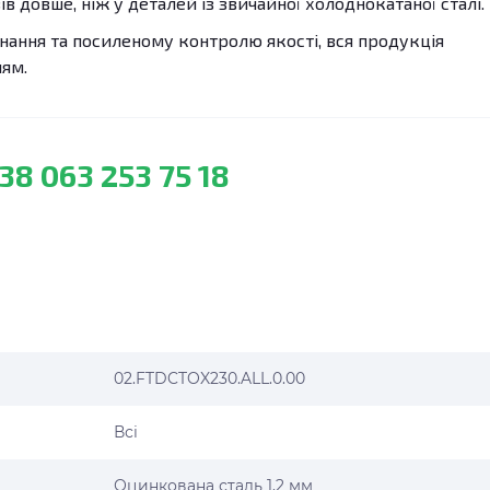
ів довше, ніж у деталей із звичайної холоднокатаної сталі.
ання та посиленому контролю якості, вся продукція
лям.
38 063 253 75 18
02.FTDCTOX230.ALL.0.00
Всі
Оцинкована сталь 1,2 мм