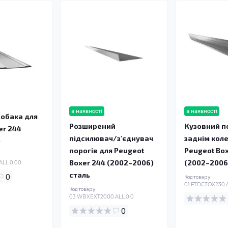
в наявності
в наявності
зобака для
Розширений
Кузовний по
er 244
підсилювач/з'єднувач
заднім кол
)
порогів для Peugeot
Peugeot Bo
Boxer 244 (2002–2006)
(2002–2006)
ALL.0.00
сталь
0
Код товару:
01.FTDCTOX230.A
Код товару:
03.WBXEXT2000.ALL.0.0
0