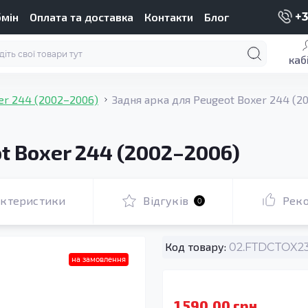
бмін
Оплата та доставка
Контакти
Блог
+3
каб
er 244 (2002–2006)
Задня арка для Peugeot Boxer 244 (2
t Boxer 244 (2002–2006)
актеристики
Відгуків
Рек
0
Код товару:
02.FTDCTOX23
на замовлення
1 590.00 грн.