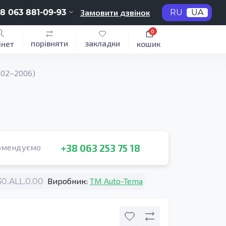
8 063 881-09-93
Замовити дзвінок
RU
UA
0
порівняти
закладки
інет
кошик
002–2006)
+38 063 253 75 18
омендуємо
Виробник:
TM Auto-Tema
0.ALL.0.00