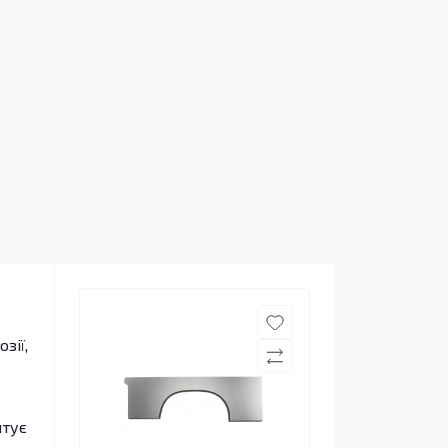
зії,
нтує