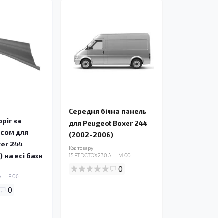
Середня бічна панель
ріг за
для Peugeot Boxer 244
есом для
(2002–2006)
xer 244
Код товару:
 на всі бази
15.FTDCTOX230.ALL.M.00
0
LL.F.00
0