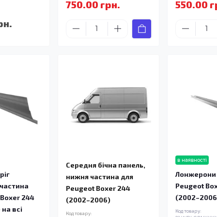
750.00 грн.
550.00 г
рн.
в наявності
Середня бічна панель,
ріг
Лонжерони 
нижня частина для
 частина
Peugeot Bo
Peugeot Boxer 244
 Boxer 244
(2002–2006
(2002–2006)
 на всі
Код товару:
Код товару: