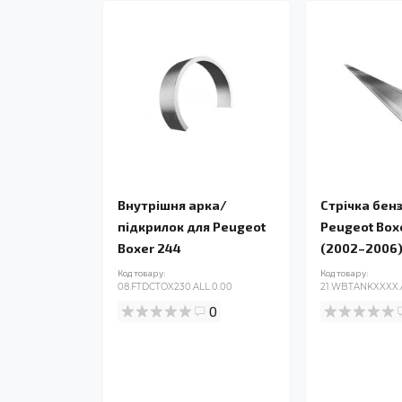
Внутрішня арка/
Стрічка бен
підкрилок для Peugeot
Peugeot Box
Boxer 244
(2002–2006
Код товару:
Код товару:
08.FTDCTOX230.ALL.0.00
21.WBTANKXXXX.
0