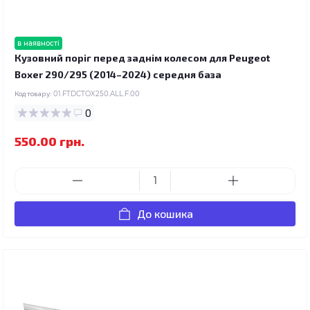
в наявності
Кузовний поріг перед заднім колесом для Peugeot
Boxer 290/295 (2014–2024) середня база
Код товару:
01.FTDCTOX250.ALL.F.00
0
550.00 грн.
До кошика