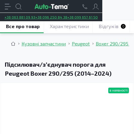
+38 063 881 09 93
+38 096 250 84 38
+38 099 657 61 50
Все про товар
Характеристики
Відгуків
0
Кузовні запчастини
Peugeot
Boxer 290/295 (
Підсилювач/зʼєднувач порога для
Peugeot Boxer 290/295 (2014–2024)
в наявності