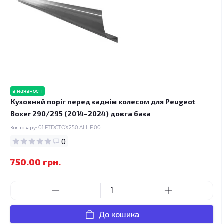
в наявності
Кузовний поріг перед заднім колесом для Peugeot
Boxer 290/295 (2014–2024) довга база
Код товару:
01.FTDCTOX250.ALL.F.00
0
750.00 грн.
До кошика