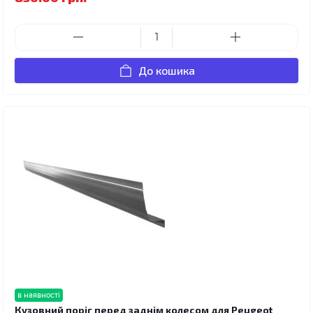
До кошика
в наявності
Кузовний поріг перед заднім колесом для Peugeot