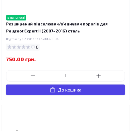
в наявності
Розширений підсилювач/з'єднувач порогів для
Peugeot Expert II (2007–2016) сталь
Код товару:
03.WBXEXT2300.ALL.0.0
0
750.00 грн.
До кошика