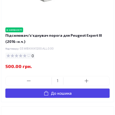
в наявності
Підсилювач/зʼєднувач порога для Peugeot Expert III
(2016–н.ч.)
Код товару:
03.WBXXXX1200.ALL.0.00
0
500.00 грн.
До кошика