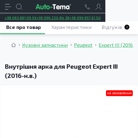
+38 063 881 09 93
+38 096 250 84 38
+38 099 657 61 50
Все про товар
Характеристики
Відгуків
0
Кузовні запчастини
Peugeot
Expert III (2016–н
Внутрішня арка для Peugeot Expert III
(2016-н.в.)
на замовлення