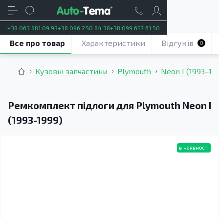
+38 063 881 09 93
+38 096 250 84 38
+38 099 657 61 50
Все про товар
Характеристики
Відгуків
0
Кузовні запчастини
Plymouth
Neon I (1993–19
Ремкомплект підлоги для Plymouth Neon I
(1993-1999)
в наявності