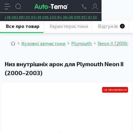
+38 063 881 09 93
+38 096 250 84 38
+38 099 657 61 50
Все про товар
Характеристики
Відгуків
0
Кузовні запчастини
Plymouth
Neon II (2000–2
Низ внутрішніх арок для Plymouth Neon II
(2000–2003)
на замовлення