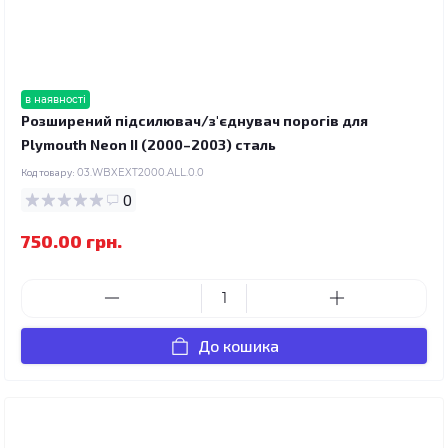
в наявності
Розширений підсилювач/з'єднувач порогів для
Plymouth Neon II (2000–2003) сталь
Код товару:
03.WBXEXT2000.ALL.0.0
0
750.00 грн.
До кошика