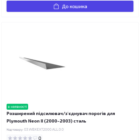
До кошика
в наявності
Розширений підсилювач/з'єднувач порогів для
Plymouth Neon II (2000–2003) сталь
Код товару:
03.WBXEXT2000.ALL.0.0
0