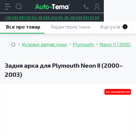
+38 063 881 09 93
+38 096 250 84 38
+38 099 657 61 50
Все про товар
Характеристики
Відгуків
0
Кузовні запчастини
Plymouth
Neon II (2000–2
Задня арка для Plymouth Neon II (2000–
2003)
на замовлення