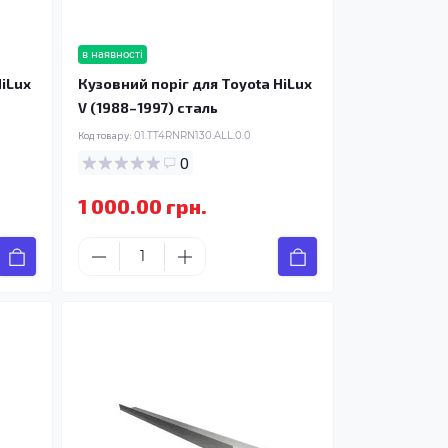
в наявності
HiLux
Кузовний поріг для Toyota HiLux
V (1988–1997) сталь
Код товару:
01.TT4RNRN130.ALL.0.0
0
1 000.00 грн.