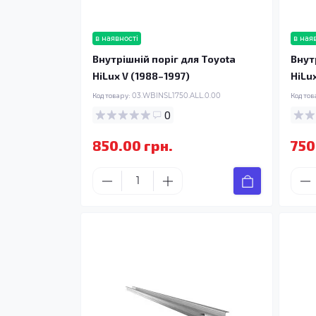
в наявності
в ная
Внутрішній поріг для Toyota
Внут
HiLux V (1988–1997)
HiLu
Код товару:
03.WBINSL1750.ALL.0.00
Код тов
0
850.00 грн.
750