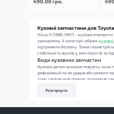
490.00 грн.
490
Кузовні запчастини для Toyota
HiLux V (1988–1997) - кузовні елементи
ушкоджень. У категорії зібрані
кузовні
підтримати безпеку. Точна геометрія п
стабільність вузлів у зоні порогів та пі
Види кузовних запчастин
Кузовні деталі використовують, коли п
деформацій після ударів або ремонт п
тому своєчасний ремонт допомагає уни
Під час підбору орієнтуються на тип к
Розгорнути
контури, тоді зменшується обсяг підг
навантаження: пороги, підсилювачі та 
Кому підходять ці запчастини