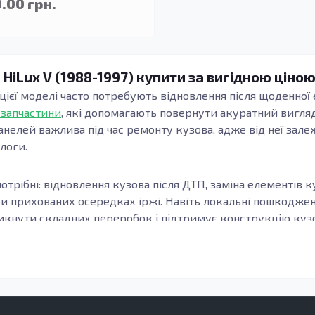
.00 грн.
 HiLux V (1988-1997) купити за вигідною ціною
 цієї моделі часто потребують відновлення після щоденної 
 запчастини
, які допомагають повернути акуратний вигляд
анелей важлива під час ремонту кузова, адже від неї зале
длоги.
отрібні: відновлення кузова після ДТП, заміна елементів к
ри прихованих осередках іржі. Навіть локальні пошкодж
кнути складних переробок і підтримує конструкцію кузов
узова, модифікацію та місце встановлення елемента. Важл
онки, а зварні шви та стики формуються коректно. Це осо
елементи підлоги.