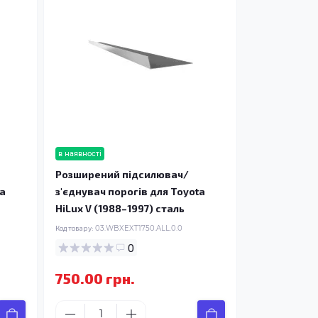
в наявності
Розширений підсилювач/
ta
з'єднувач порогів для Toyota
HiLux V (1988–1997) сталь
Код товару:
03.WBXEXT1750.ALL.0.0
0
750.00 грн.