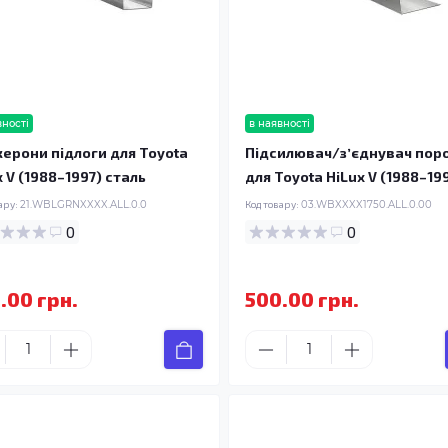
вності
в наявності
ерони підлоги для Toyota
Підсилювач/зʼєднувач пор
x V (1988–1997) сталь
для Toyota HiLux V (1988–19
ару:
21.WBLGRNXXXX.ALL.0.0
Код товару:
03.WBXXXX1750.ALL.0.00
0
0
.00 грн.
500.00 грн.