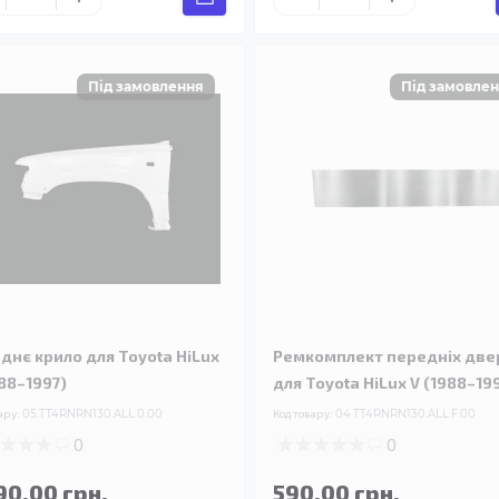
днє крило для Toyota HiLux
Ремкомплект передніх две
988–1997)
для Toyota HiLux V (1988–19
ару:
05.TT4RNRN130.ALL.0.00
Код товару:
04.TT4RNRN130.ALL.F.00
0
0
90.00 грн.
590.00 грн.