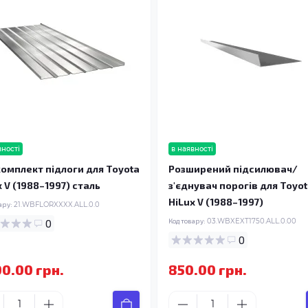
вності
в наявності
омплект підлоги для Toyota
Розширений підсилювач/
x V (1988–1997) сталь
з'єднувач порогів для Toyo
HiLux V (1988–1997)
ару:
21.WBFLORXXXX.ALL.0.0
0
Код товару:
03.WBXEXT1750.ALL.0.00
0
00.00 грн.
850.00 грн.