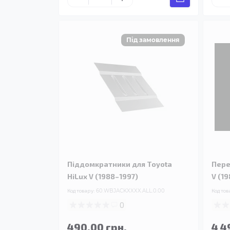
Піддомкратники для Toyota
Пере
HiLux V (1988–1997)
V (1
Код товару:
60.WBJACKXXXX.ALL.0.00
Код тов
0
490.00 грн.
4 4