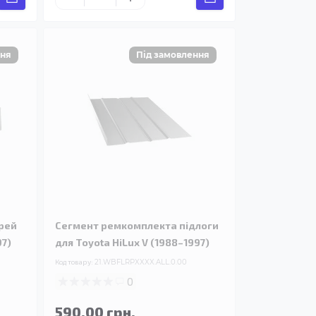
рей
Сегмент ремкомплекта підлоги
97)
для Toyota HiLux V (1988–1997)
Код товару:
21.WBFLRPXXXX.ALL.0.00
0
590.00 грн.