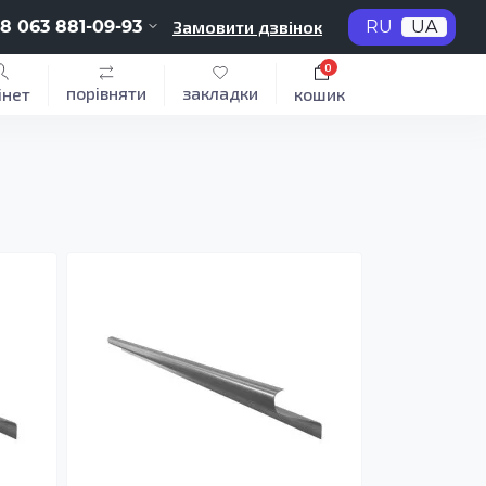
8 063 881-09-93
Замовити дзвінок
RU
UA
0
порівняти
закладки
інет
кошик