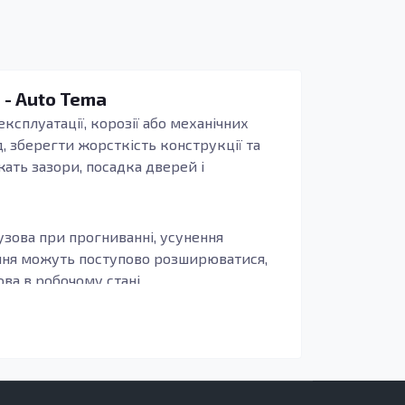
 - Auto Tema
експлуатації, корозії або механічних
, зберегти жорсткість конструкції та
жать зазори, посадка дверей і
узова при прогниванні, усунення
ення можуть поступово розширюватися,
а в робочому стані.
иво, щоб деталь повторювала заводські
бливо актуально для зон, що сприймають