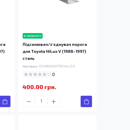
в наявності
ога
Підсилювач/зʼєднувач порога
97)
для Toyota HiLux V (1988–1997)
сталь
Код товару:
03.WBXXXX1750.ALL.0.0
0
400.00 грн.