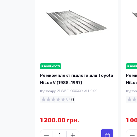
в наявності
в ная
Ремкомплект підлоги для Toyota
Ремк
HiLux V (1988–1997)
HiLu
Код товару:
21.WBFLORXXXX.ALL.0.00
Код тов
0
1 200.00 грн.
1 0