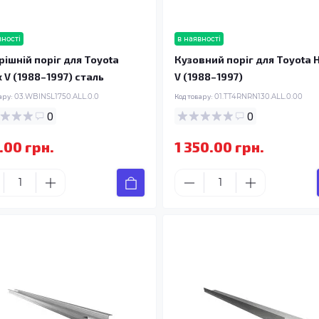
вності
в наявності
рішній поріг для Toyota
Кузовний поріг для Toyota 
x V (1988–1997) сталь
V (1988–1997)
ару:
03.WBINSL1750.ALL.0.0
Код товару:
01.TT4RNRN130.ALL.0.00
0
0
.00 грн.
1 350.00 грн.