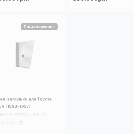
еві заглушки для Toyota
x V (1988–1997)
ару:
55.WBXXXX0000.ALL.0.00
0