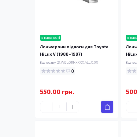
в наявності
в ная
Лонжерони підлоги для Toyota
Лонж
HiLux V (1988–1997)
HiLu
Код товару:
21.WBLGRNXXXX.ALL.0.00
Код тов
0
550.00 грн.
500