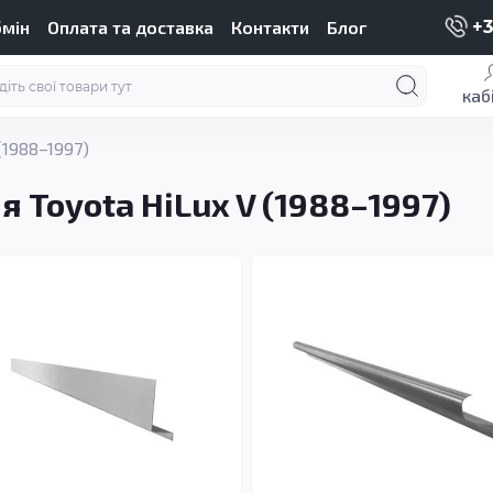
бмін
Оплата та доставка
Контакти
Блог
+3
каб
(1988–1997)
я Toyota HiLux V (1988–1997)