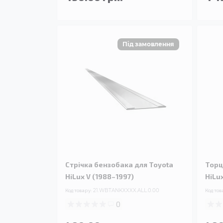
Стрічка бензобака для Toyota
Торц
HiLux V (1988–1997)
HiLu
Код товару:
21.WBTANKXXXX.ALL.0.00
Код тов
0