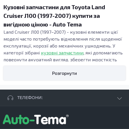
Кузовні запчастини для Toyota Land
Cruiser J100 (1997-2007) купити за
вигідною ціною - Auto Tema
Land Cruiser J100 (1997–2007) - кузовні елементи цієї
моделі часто потребують відновлення після щоденної
експлуатації, корозії або механічних ушкоджень. У
категорії зібрані
кузовні запчастини
, які допомагають
повернути акуратний вигляд, зберегти жорсткість
конструкції та підтримати безпеку. Точна геометрія
Розгорнути
панелей важлива під час ремонту кузова, адже від неї
залежать зазори, посадка дверей і стабільність вузлів
у зоні порогів та підлоги.
Види кузовних запчастин
ТЕЛЕФОНИ:
Кузовні деталі використовують, коли потрібні:
відновлення кузова після ДТП, заміна елементів
+38 063 881 09 93
кузова при прогниванні, усунення деформацій після
+38 096 250 84 38
ударів або ремонт при прихованих осередках іржі.
+38 099 657 61 50