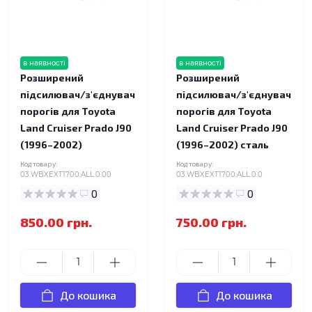
в наявності
в наявності
Розширений
Розширений
підсилювач/з'єднувач
підсилювач/з'єднувач
порогів для Toyota
порогів для Toyota
Land Cruiser Prado J90
Land Cruiser Prado J90
(1996–2002)
(1996–2002) сталь
Код товару:
Код товару:
03.WBXEXT1700.ALL.0.00
03.WBXEXT1700.ALL.0.0
0
0
850.00 грн.
750.00 грн.
До кошика
До кошика