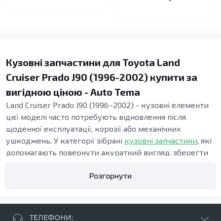
Кузовні запчастини для Toyota Land
Cruiser Prado J90 (1996-2002) купити за
вигідною ціною - Auto Tema
Land Cruiser Prado J90 (1996–2002) - кузовні елементи
цієї моделі часто потребують відновлення після
щоденної експлуатації, корозії або механічних
ушкоджень. У категорії зібрані
кузовні запчастини
, які
допомагають повернути акуратний вигляд, зберегти
жорсткість конструкції та підтримати безпеку. Точна
Розгорнути
геометрія панелей важлива під час ремонту кузова,
адже від неї залежать зазори, посадка дверей і
стабільність вузлів у зоні порогів та підлоги.
Види кузовних запчастин
ТЕЛЕФОНИ: