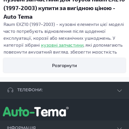
(1997-2003) купити за вигідною ціною -
Auto Tema
Raum EXZ10 (1997–2003) - кузовні елементи цієї моделі
часто потребують відновлення після щоденної
експлуатації, корозії або механічних ушкоджень. У
категорії зібрані
кузовні запчастини
, які допомагають
повернути акуратний вигляд, зберегти жорсткість
конструкції та підтримати безпеку. Точна геометрія
Розгорнути
панелей важлива під час ремонту кузова, адже від неї
залежать зазори, посадка дверей і стабільність вузлів
у зоні порогів та підлоги.
Види кузовних запчастин
ТЕЛЕФОНИ:
Кузовні деталі використовують, коли потрібні:
відновлення кузова після ДТП, заміна елементів
+38 063 881 09 93
кузова при прогниванні, усунення деформацій після
+38 096 250 84 38
ударів або ремонт при прихованих осередках іржі.
+38 099 657 61 50
Навіть локальні пошкодження можуть поступово
- СТО
+38 063 253 75 18
ІНФОРМАЦІЯ