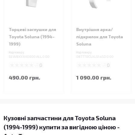
Торцеві заглушки для
Внутрішня арка/
Toyota Soluna (1994–
підкрилок для Toyota
1999)
Soluna
Код товару:
Код товару:
55.WBXXXX0000.ALL.0.00
08.TTTRCLXL51.4SD.0.00
0
0
490.00 грн.
1 090.00 грн.
Кузовні запчастини для Toyota Soluna
(1994-1999) купити за вигідною ціною -