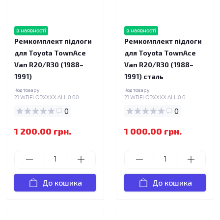
в наявності
в наявності
Ремкомплект підлоги
Ремкомплект підлоги
для Toyota TownAce
для Toyota TownAce
Van R20/R30 (1988–
Van R20/R30 (1988–
1991)
1991) сталь
Код товару:
Код товару:
21.WBFLORXXXX.ALL.0.00
21.WBFLORXXXX.ALL.0.0
0
0
1 200.00 грн.
1 000.00 грн.
До кошика
До кошика