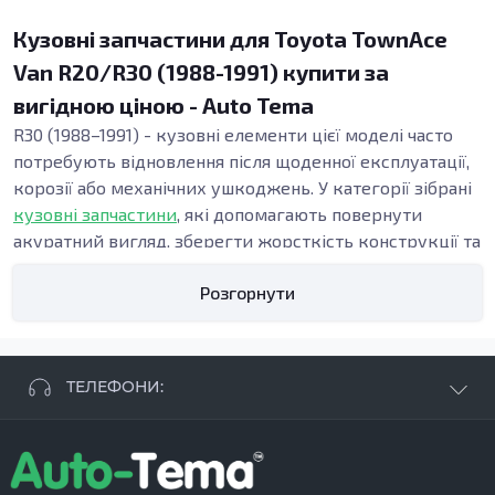
Кузовні запчастини для Toyota TownAce
Van R20/R30 (1988-1991) купити за
вигідною ціною - Auto Tema
R30 (1988–1991) - кузовні елементи цієї моделі часто
потребують відновлення після щоденної експлуатації,
корозії або механічних ушкоджень. У категорії зібрані
кузовні запчастини
, які допомагають повернути
акуратний вигляд, зберегти жорсткість конструкції та
підтримати безпеку. Точна геометрія панелей важлива
Розгорнути
під час ремонту кузова, адже від неї залежать зазори,
посадка дверей і стабільність вузлів у зоні порогів та
підлоги.
Види кузовних запчастин
ТЕЛЕФОНИ:
Кузовні деталі використовують, коли потрібні:
відновлення кузова після ДТП, заміна елементів
+38 063 881 09 93
кузова при прогниванні, усунення деформацій після
+38 096 250 84 38
ударів або ремонт при прихованих осередках іржі.
+38 099 657 61 50