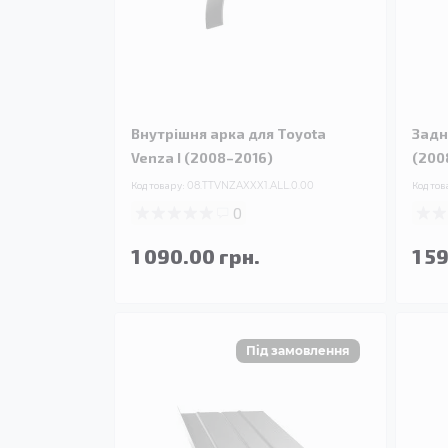
Внутрішня арка для Toyota
Задн
Venza I (2008–2016)
(200
Код товару:
08.TTVNZAXXX1.ALL.0.00
Код тов
0
1 090.00 грн.
1 5