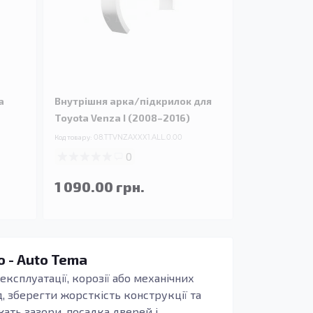
a
Внутрішня арка/підкрилок для
Toyota Venza I (2008–2016)
Код товару:
08.TTVNZAXXX1.ALL.0.00
0
1 090.00 грн.
ю - Auto Tema
експлуатації, корозії або механічних
, зберегти жорсткість конструкції та
жать зазори, посадка дверей і