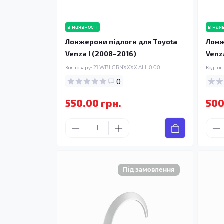
в наявності
в ная
Лонжерони підлоги для Toyota
Лонж
Venza I (2008–2016)
Venz
Код товару:
21.WBLGRNXXXX.ALL.0.00
Код тов
0
550.00 грн.
500