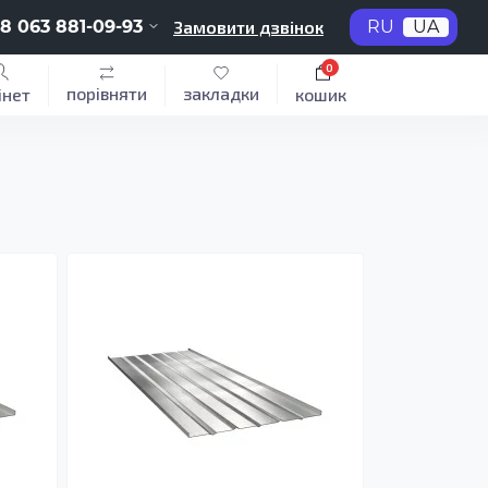
8 063 881-09-93
Замовити дзвінок
RU
UA
0
порівняти
закладки
інет
кошик