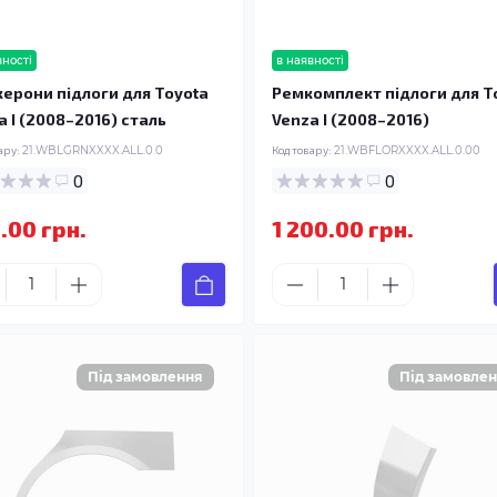
вності
в наявності
ерони підлоги для Toyota
Ремкомплект підлоги для T
a I (2008–2016) сталь
Venza I (2008–2016)
ару:
21.WBLGRNXXXX.ALL.0.0
Код товару:
21.WBFLORXXXX.ALL.0.00
0
0
.00 грн.
1 200.00 грн.