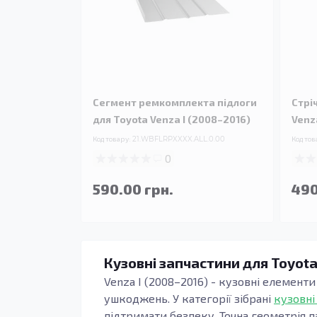
Сегмент ремкомплекта підлоги
Стрі
для Toyota Venza I (2008–2016)
Venz
Код товару:
21.WBFLRPXXXX.ALL.0.00
Код тов
0
590.00 грн.
490
Кузовні запчастини для Toyota
Venza I (2008–2016) - кузовні елементи
ушкоджень. У категорії зібрані
кузовні
підтримати безпеку. Точна геометрія п