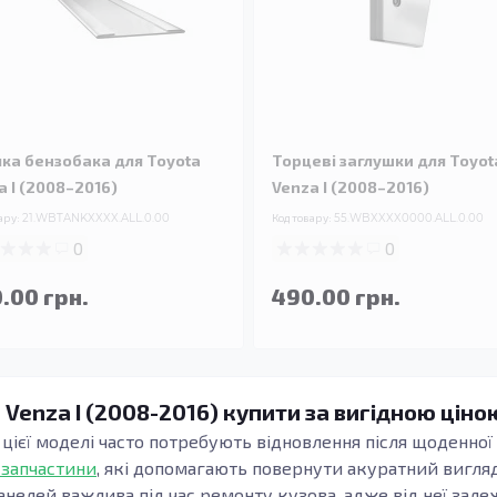
чка бензобака для Toyota
Торцеві заглушки для Toyot
a I (2008–2016)
Venza I (2008–2016)
ару:
21.WBTANKXXXX.ALL.0.00
Код товару:
55.WBXXXX0000.ALL.0.00
0
0
.00 грн.
490.00 грн.
 Venza I (2008-2016) купити за вигідною ціно
 цієї моделі часто потребують відновлення після щоденної 
 запчастини
, які допомагають повернути акуратний вигляд
анелей важлива під час ремонту кузова, адже від неї зале