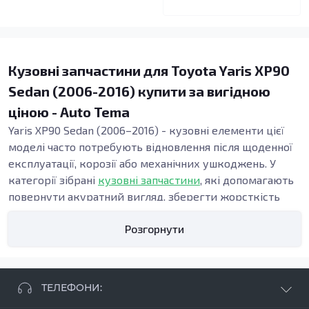
Кузовні запчастини для Toyota Yaris XP90
Sedan (2006-2016) купити за вигідною
ціною - Auto Tema
Yaris XP90 Sedan (2006–2016) - кузовні елементи цієї
моделі часто потребують відновлення після щоденної
експлуатації, корозії або механічних ушкоджень. У
категорії зібрані
кузовні запчастини
, які допомагають
повернути акуратний вигляд, зберегти жорсткість
конструкції та підтримати безпеку. Точна геометрія
Розгорнути
панелей важлива під час ремонту кузова, адже від неї
залежать зазори, посадка дверей і стабільність вузлів
у зоні порогів та підлоги.
Види кузовних запчастин
ТЕЛЕФОНИ:
Кузовні деталі використовують, коли потрібні: