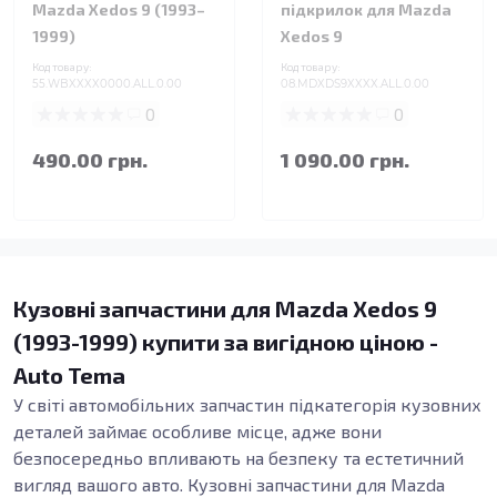
Mazda Xedos 9 (1993–
підкрилок для Mazda
1999)
Xedos 9
Код товару:
Код товару:
55.WBXXXX0000.ALL.0.00
08.MDXDS9XXXX.ALL.0.00
0
0
490.00 грн.
1 090.00 грн.
Кузовні запчастини для Mazda Xedos 9
(1993-1999) купити за вигідною ціною -
Auto Tema
У світі автомобільних запчастин підкатегорія кузовних
деталей займає особливе місце, адже вони
безпосередньо впливають на безпеку та естетичний
вигляд вашого авто. Кузовні запчастини для Mazda