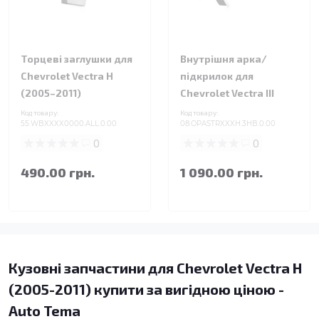
Торцеві заглушки для
Внутрішня арка/
Chevrolet Vectra H
підкрилок для
(2005–2011)
Chevrolet Vectra III
Код товару:
Код товару:
55.WBXXXX0000.ALL.0.00
08.OPASTRXXXH.3HB.0.00
0
0
490.00 грн.
1 090.00 грн.
Кузовні запчастини для Chevrolet Vectra H
(2005-2011) купити за вигідною ціною -
Auto Tema