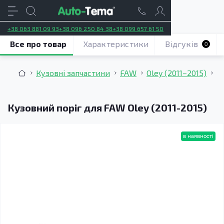
+38 063 881 09 93
+38 096 250 84 38
+38 099 657 61 50
Все про товар
Характеристики
Відгуків
0
Кузовні запчастини
FAW
Oley (2011–2015)
К
Кузовний поріг для FAW Oley (2011-2015)
в наявності