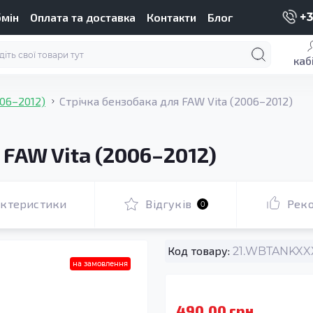
бмін
Оплата та доставка
Контакти
Блог
+3
каб
006–2012)
Стрічка бензобака для FAW Vita (2006–2012)
 FAW Vita (2006–2012)
актеристики
Відгуків
Рек
0
Код товару:
21.WBTANKXXX
на замовлення
490.00 грн.