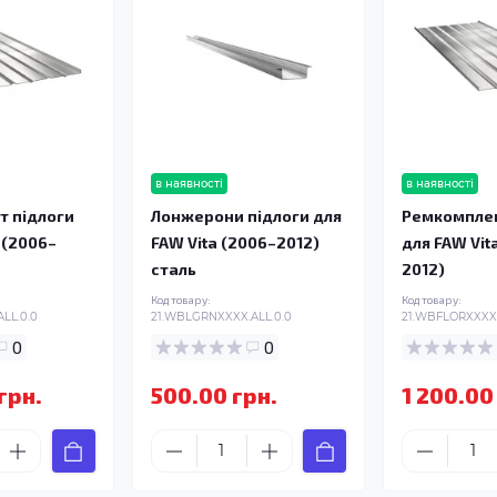
в наявності
в наявності
т підлоги
Лонжерони підлоги для
Ремкомплек
 (2006–
FAW Vita (2006–2012)
для FAW Vit
сталь
2012)
Код товару:
Код товару:
LL.0.0
21.WBLGRNXXXX.ALL.0.0
21.WBFLORXXXX.
0
0
грн.
500.00 грн.
1 200.00