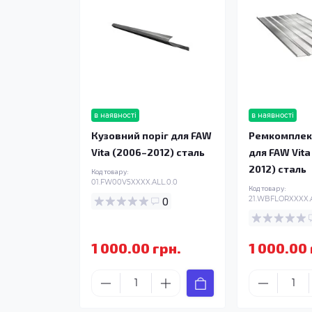
в наявності
в наявності
Кузовний поріг для FAW
Ремкомплек
Vita (2006–2012) сталь
для FAW Vita
2012) сталь
Код товару:
01.FW00V5XXXX.ALL.0.0
Код товару:
0
21.WBFLORXXXX.A
1 000.00 грн.
1 000.00 