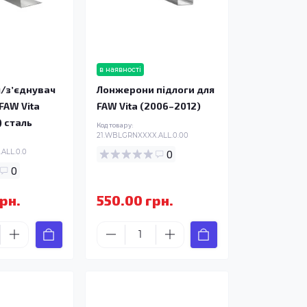
в наявності
/зʼєднувач
Лонжерони підлоги для
FAW Vita
FAW Vita (2006–2012)
) сталь
Код товару:
21.WBLGRNXXXX.ALL.0.00
ALL.0.0
0
0
рн.
550.00 грн.