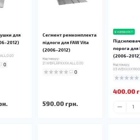
в наявності
лушки для
Сегмент ремкомплекта
Підсилювач
006–2012)
підлоги для FAW Vita
порога для 
(2006–2012)
(2006–2012
ALL.0.00
Код товару:
0
21.WBFLRPXXXX.ALL.0.00
Код товару:
03.WBXXXX1900.
0
400.00 г
рн.
590.00 грн.