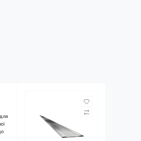
 для
ої
що