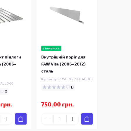
в наявності
т підлоги
Внутрішній поріг для
a (2006–
FAW Vita (2006–2012)
сталь
Код товару:
03.WBINSL1900.ALL.0.0
ALL.0.00
0
0
 грн.
750.00 грн.