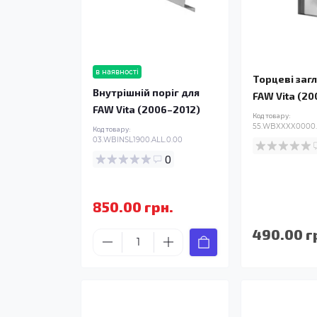
в наявності
Торцеві заг
Внутрішній поріг для
FAW Vita (2
FAW Vita (2006–2012)
Код товару:
55.WBXXXX0000.
Код товару:
03.WBINSL1900.ALL.0.00
0
850.00 грн.
490.00 г