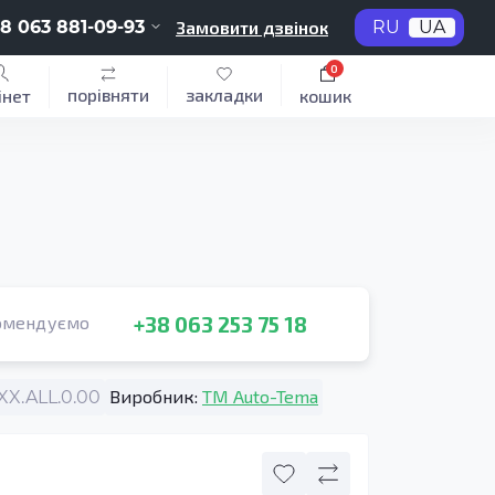
8 063 881-09-93
Замовити дзвінок
RU
UA
0
порівняти
закладки
інет
кошик
+38 063 253 75 18
омендуємо
Виробник:
TM Auto-Tema
X.ALL.0.00