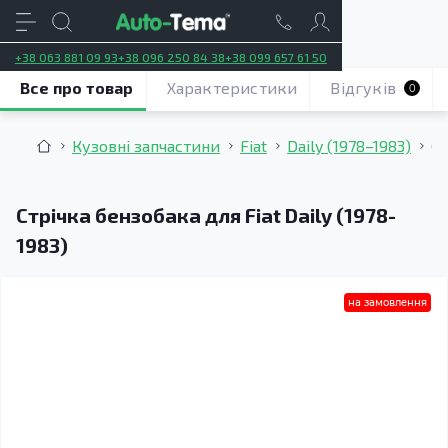
+38 063 881 09 93
+38 096 250 84 38
+38 099 657 61 50
Все про товар
Характеристики
Відгуків
0
Кузовні запчастини
Fiat
Daily (1978–1983)
Ст
Стрічка бензобака для Fiat Daily (1978-
1983)
на замовлення